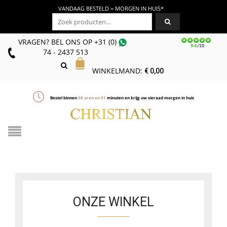
VANDAAG BESTELD = MORGEN IN HUIS*
Zoeken naar:
VRAGEN? BEL ONS
OP
+31 (0)
74 - 2437 513
WINKELMAND:
€
0,00
Bestel binnen
08
uren en
01
minuten en krijg uw sieraad morgen in huis
ONZE WINKEL