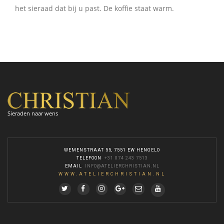
het sieraad dat bij u past. De koffie staat warm.
Sieraden naar wens
WEMENSTRAAT 55, 7551 EW HENGELO
TELEFOON
:
+31 074 243 7513
EMAIL
:
INFO@ATELIERCHRISTIAN.NL
WWW.ATELIERCHRISTIAN.NL