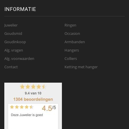
INFORMATIE
Juwelier
Ringen
Goudsmid
Occasion
Goudinkoop
Armbanden
Alg. vragen
Hangers
Alg. voorwaarden
Colliers
Contact
Ketting met hanger