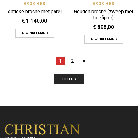
BROCHES
BROCHES
Antieke broche met parel
Gouden broche (zweep met
hoefijzer)
€
1.140,00
€
898,00
IN WINKELMAND
IN WINKELMAND
1
2
FILTERS
Sieraden naar wens