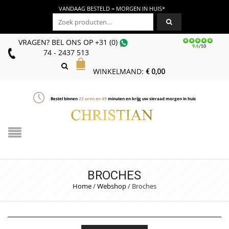
VANDAAG BESTELD = MORGEN IN HUIS*
Zoeken naar:
VRAGEN? BEL ONS
OP
+31 (0)
74 - 2437 513
WINKELMAND:
€
0,00
Bestel binnen
23
uren en
49
minuten en krijg uw sieraad morgen in huis
BROCHES
Home
/
Webshop
/
Broches