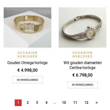
OCCASION
OCCASION
HORLOGES
HORLOGES
Gouden Omega horloge
Wit gouden diamanten
Certina horloge
€
4.998,00
€
6.798,00
IN WINKELMAND
IN WINKELMAND
…
1
2
3
4
10
11
12