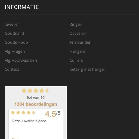
INFORMATIE
Juwelier
Ringen
Goudsmid
Occasion
Goudinkoop
Armbanden
Alg. vragen
Hangers
Alg. voorwaarden
Colliers
Contact
Ketting met hanger