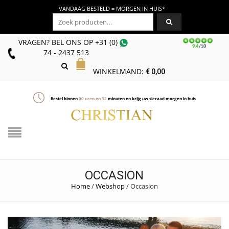
VANDAAG BESTELD = MORGEN IN HUIS*
Zoeken naar:
VRAGEN? BEL ONS
OP
+31 (0)
74 - 2437 513
WINKELMAND:
€
0,00
Bestel binnen
00
uren en
32
minuten en krijg uw sieraad morgen in huis
OCCASION
Home
/
Webshop
/
Occasion