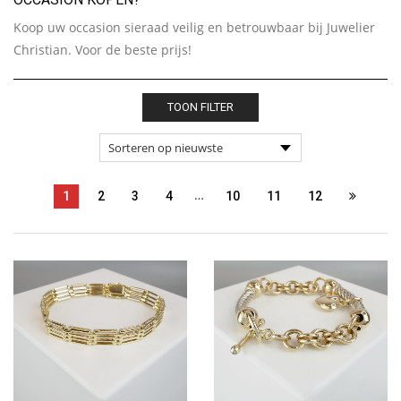
Koop uw occasion sieraad veilig en betrouwbaar bij Juwelier
Christian. Voor de beste prijs!
TOON FILTER
…
1
2
3
4
10
11
12