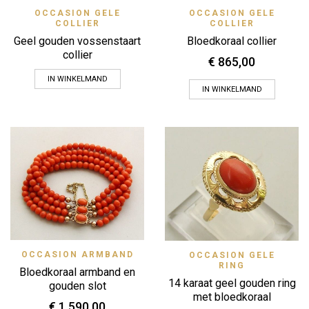
OCCASION GELE
OCCASION GELE
COLLIER
COLLIER
Geel gouden vossenstaart
Bloedkoraal collier
collier
€
865,00
IN WINKELMAND
IN WINKELMAND
OCCASION ARMBAND
OCCASION GELE
RING
Bloedkoraal armband en
14 karaat geel gouden ring
gouden slot
met bloedkoraal
€
1.590,00