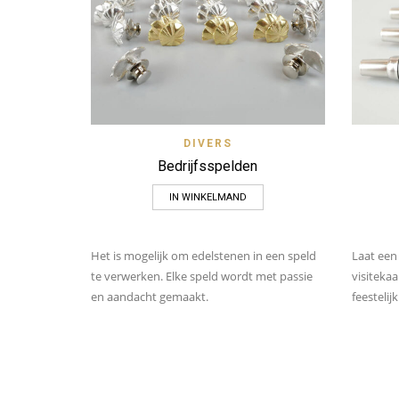
Quick View
Zet op verlanglijstje
DIVERS
Bedrijfsspelden
IN WINKELMAND
Het is mogelijk om edelstenen in een speld
Laat een
te verwerken. Elke speld wordt met passie
visitekaa
en aandacht gemaakt.
feestelij