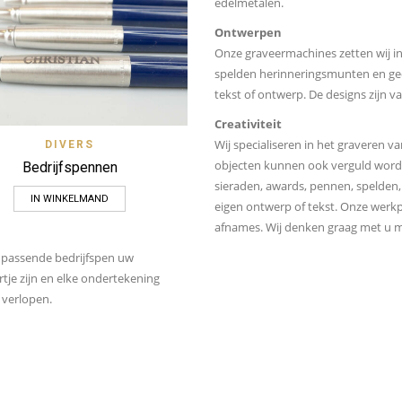
edelmetalen.
Ontwerpen
Onze graveermachines zetten wij in
spelden herinneringsmunten en ge
tekst of ontwerp. De designs zijn v
Creativiteit
Quick View
Zet op verlanglijstje
Wij specialiseren in het graveren v
DIVERS
objecten kunnen ook verguld worden
Bedrijfspennen
sieraden, awards, pennen, spelde
IN WINKELMAND
eigen ontwerp of tekst. Onze werkp
afnames. Wij denken graag met u 
 passende bedrijfspen uw
rtje zijn en elke ondertekening
k verlopen.