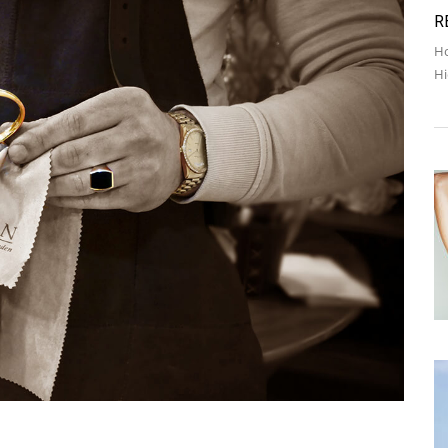
R
Ho
Hi