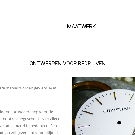
MAATWERK
ONTWERPEN VOOR BEDRIJVEN
dere manier worden gevierd! Met
eloond. De waardering voor de
 mooi relatiegeschenk. Niet alleen
wijze om iemand te bedanken. Een
au wil geven dat voor altijd blijft