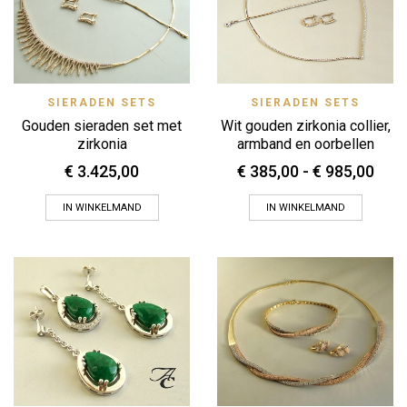
SIERADEN SETS
SIERADEN SETS
Gouden sieraden set met
Wit gouden zirkonia collier,
zirkonia
armband en oorbellen
Prijs
€
3.425,00
€
385,00
-
€
985,00
€ 38
tot
IN WINKELMAND
IN WINKELMAND
€ 98