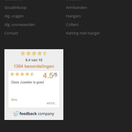
Goudinkoop
Armbanden
Alg. vragen
Hangers
Alg. voorwaarden
Colliers
Contact
Ketting met hanger