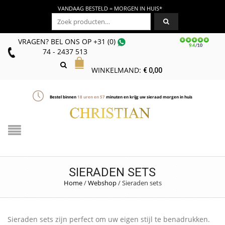
VANDAAG BESTELD = MORGEN IN HUIS*
Zoeken naar:
VRAGEN? BEL ONS
OP
+31 (0)
74 - 2437 513
WINKELMAND:
€
0,00
Bestel binnen
18
uren en
57
minuten en krijg uw sieraad morgen in huis
SIERADEN SETS
Home
/
Webshop
/
Sieraden sets
Sieraden sets zijn perfect om uw eigen stijl te benadrukken.