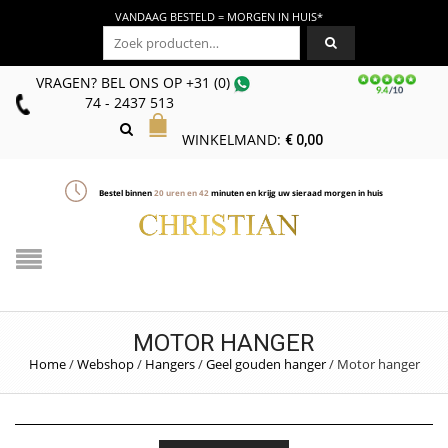
VANDAAG BESTELD = MORGEN IN HUIS*
Zoeken naar:
VRAGEN? BEL ONS
OP
+31 (0)
74 - 2437 513
WINKELMAND:
€
0,00
Bestel binnen
20
uren en
42
minuten en krijg uw sieraad morgen in huis
MOTOR HANGER
Home
/
Webshop
/
Hangers
/
Geel gouden hanger
/
Motor hanger