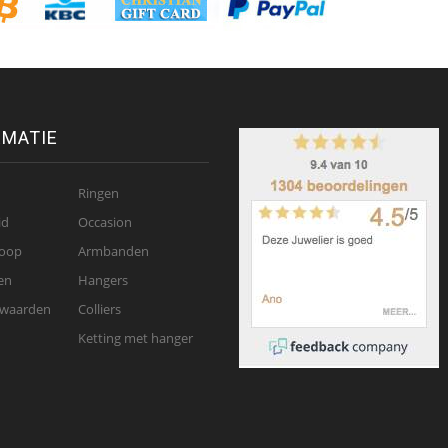
RMATIE
Ringen
id
Occasion
oop
Armbanden
en
Hangers
rwaarden
Colliers
Ketting met hanger