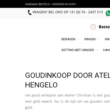
VANDAAG BESTELD = MORGEN IN HUIS*
VRAGEN? BEL ONS
OP
+31 (0) 74 - 2437 513
Beste
SIERADEN
RINGEN
VI
KETTING MET HANGER
HAN
GOUDINKOOP DOOR ATEL
HENGELO
Uw goud verkopen aan Atelier Christian is een go
veel geld waard. Nu is de tijd om uw gouden sier
geld.