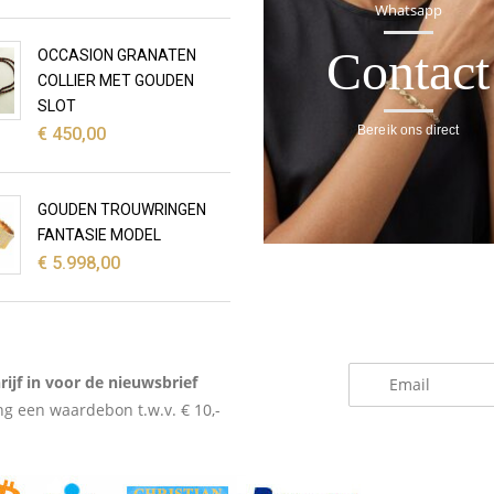
Whatsapp
Contact
OCCASION GRANATEN
COLLIER MET GOUDEN
SLOT
Bereik ons direct
€
450,00
GOUDEN TROUWRINGEN
FANTASIE MODEL
€
5.998,00
_
rijf in voor de nieuwsbrief
g een waardebon t.w.v. € 10,-