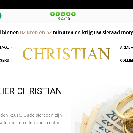
l binnen
02
uren en
52
minuten en krijg uw sieraad morg
NTAGE
ARMBA
GERS
COLLIE
IER CHRISTIAN
uden keuze. Oude sieraden zijn
aden in te ruilen voor contant