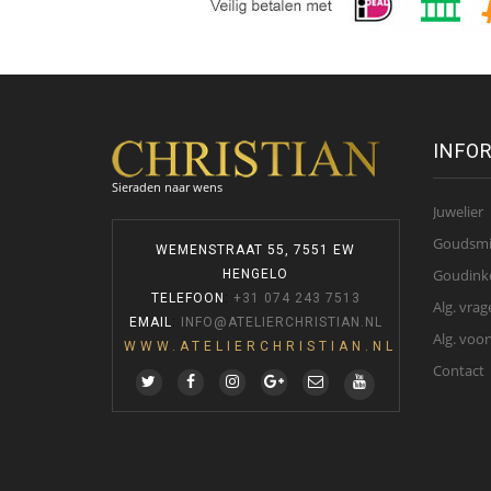
INFO
Sieraden naar wens
Juwelier
Goudsm
WEMENSTRAAT 55, 7551 EW
Goudink
HENGELO
TELEFOON
:
+31 074 243 7513
Alg. vrag
EMAIL
:
INFO@ATELIERCHRISTIAN.NL
Alg. voo
WWW.ATELIERCHRISTIAN.NL
Contact