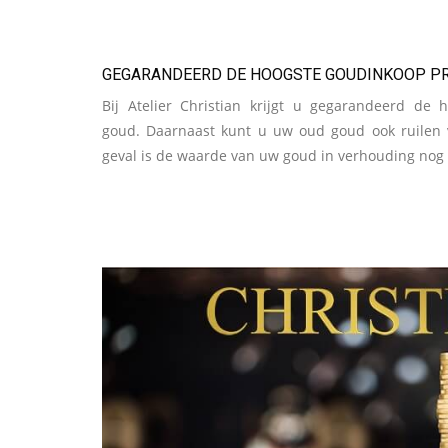
GEGARANDEERD DE HOOGSTE GOUDINKOOP PR
Bij Atelier Christian krijgt u gegarandeerd de 
goud. Daarnaast kunt u uw oud goud ook ruilen v
geval is de waarde van uw goud in verhouding nog