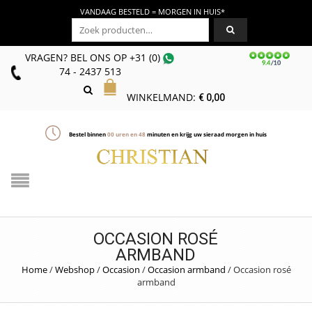
VANDAAG BESTELD = MORGEN IN HUIS*
Zoeken naar:
VRAGEN? BEL ONS
OP
+31 (0)
74 - 2437 513
WINKELMAND:
€
0,00
Bestel binnen
00
uren en
48
minuten en krijg uw sieraad morgen in huis
OCCASION ROSÉ
ARMBAND
Home
/
Webshop
/
Occasion
/
Occasion armband
/
Occasion rosé
armband