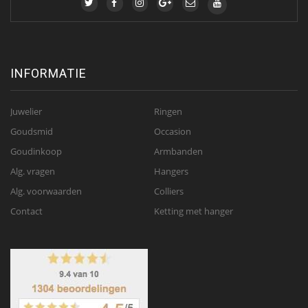
INFORMATIE
Juwelier
Ringen
Goudsmid
Occasion
Goudinkoop
Armbanden
Alg. vragen
Hangers
Alg. voorwaarden
Colliers
Contact
Ketting met hanger