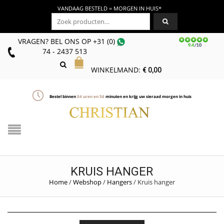
VANDAAG BESTELD = MORGEN IN HUIS*
Zoeken naar:
VRAGEN? BEL ONS
OP
+31 (0)
74 - 2437 513
WINKELMAND:
€
0,00
Bestel binnen
04
uren en
56
minuten en krijg uw sieraad morgen in huis
KRUIS HANGER
Home
/
Webshop
/
Hangers
/
Kruis hanger