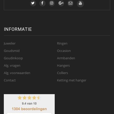
INFORMATIE
Juwelier
Ringen
Goudsmid
Occasion
Goudinkoop
Armbanden
Alg. vragen
Hangers
Alg. voorwaarden
Colliers
Contact
Ketting met hanger