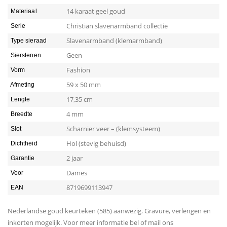
slavenarmband
14 karaat geel goud
Materiaal
quantity
Christian slavenarmband collectie
Serie
Slavenarmband (klemarmband)
Type sieraad
Geen
Sierstenen
Fashion
Vorm
59 x 50 mm
Afmeting
17,35 cm
Lengte
4 mm
Breedte
Scharnier veer – (klemsysteem)
Slot
Hol (stevig behuisd)
Dichtheid
2 jaar
Garantie
Dames
Voor
8719699113947
EAN
Nederlandse goud keurteken (585) aanwezig. Gravure, verlengen en
inkorten mogelijk. Voor meer informatie bel of mail ons