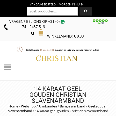
VANDAAG BESTELD = MORGEN IN HUIS*
Zoeken naar:
VRAGEN? BEL ONS
OP
+31 (0)
74 - 2437 513
WINKELMAND:
€
0,00
Bestel binnen
19
uren en
01
minuten en krijg uw sieraad morgen in huis
14 KARAAT GEEL
GOUDEN CHRISTIAN
SLAVENARMBAND
Home
/
Webshop
/
Armbanden
/
Bangle armband
/
Geel gouden
slavenarmband
/
14 karaat geel gouden Christian slavenarmband