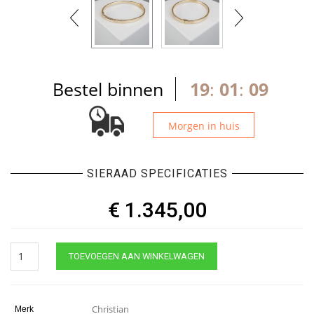
Bestel binnen
19
:
01
:
08
Morgen in huis
SIERAAD SPECIFICATIES
€
1.345,00
14
TOEVOEGEN AAN WINKELWAGEN
karaat
geel
gouden
Christian
Christian
Merk