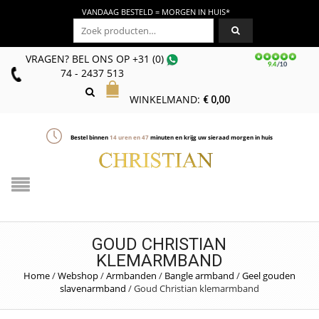
VANDAAG BESTELD = MORGEN IN HUIS*
Zoeken naar:
VRAGEN? BEL ONS
OP
+31 (0)
74 - 2437 513
WINKELMAND:
€
0,00
Bestel binnen
14
uren en
47
minuten en krijg uw sieraad morgen in huis
GOUD CHRISTIAN
KLEMARMBAND
Home
/
Webshop
/
Armbanden
/
Bangle armband
/
Geel gouden
slavenarmband
/
Goud Christian klemarmband