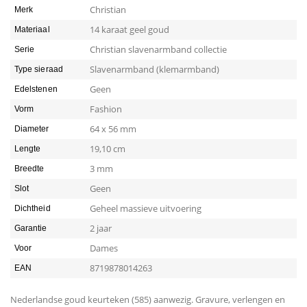
Christian
Merk
14 karaat geel goud
Materiaal
Christian slavenarmband collectie
Serie
Slavenarmband (klemarmband)
Type sieraad
Geen
Edelstenen
Fashion
Vorm
64 x 56 mm
Diameter
19,10 cm
Lengte
3 mm
Breedte
Geen
Slot
Geheel massieve uitvoering
Dichtheid
2 jaar
Garantie
Dames
Voor
8719878014263
EAN
Nederlandse goud keurteken (585) aanwezig. Gravure, verlengen en