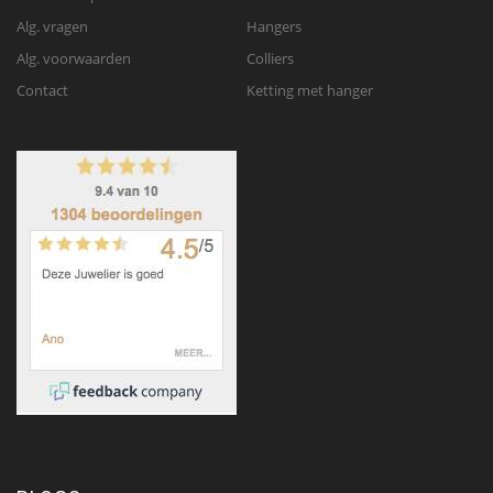
Alg. vragen
Hangers
Alg. voorwaarden
Colliers
Contact
Ketting met hanger