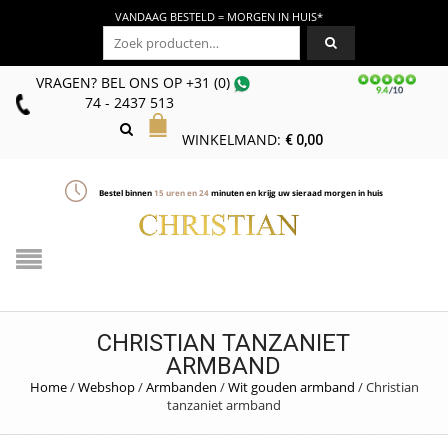
VANDAAG BESTELD = MORGEN IN HUIS*
Zoeken naar:
VRAGEN? BEL ONS
OP
+31 (0)
74 - 2437 513
WINKELMAND:
€
0,00
Bestel binnen
15
uren en
24
minuten en krijg uw sieraad morgen in huis
CHRISTIAN TANZANIET
ARMBAND
Home
/
Webshop
/
Armbanden
/
Wit gouden armband
/
Christian
tanzaniet armband