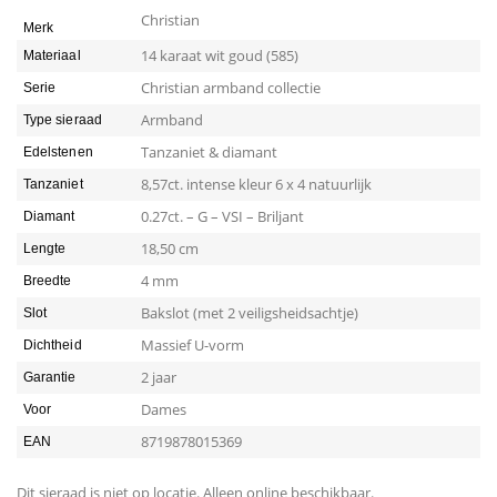
Christian
Merk
14 karaat wit goud (585)
Materiaal
Christian armband collectie
Serie
Armband
Type sieraad
Tanzaniet & diamant
Edelstenen
8,57ct. intense kleur 6 x 4 natuurlijk
Tanzaniet
0.27ct. – G – VSI – Briljant
Diamant
18,50 cm
Lengte
4 mm
Breedte
Bakslot (met 2 veiligsheidsachtje)
Slot
Massief U-vorm
Dichtheid
2 jaar
Garantie
Dames
Voor
8719878015369
EAN
Dit sieraad is niet op locatie. Alleen online beschikbaar.