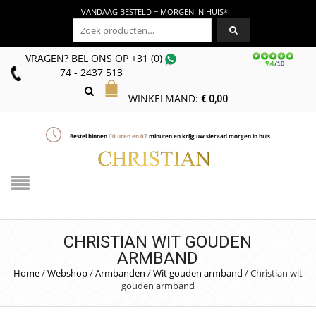
VANDAAG BESTELD = MORGEN IN HUIS*
Zoeken naar:
VRAGEN? BEL ONS
OP
+31 (0)
74 - 2437 513
WINKELMAND:
€
0,00
Bestel binnen
00
uren en
07
minuten en krijg uw sieraad morgen in huis
CHRISTIAN WIT GOUDEN
ARMBAND
Home
/
Webshop
/
Armbanden
/
Wit gouden armband
/
Christian wit
gouden armband