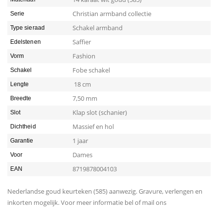
Christian armband collectie
Serie
Schakel armband
Type sieraad
Saffier
Edelstenen
Fashion
Vorm
Fobe schakel
Schakel
18 cm
Lengte
7,50 mm
Breedte
Klap slot (schanier)
Slot
Massief en hol
Dichtheid
1 jaar
Garantie
Dames
Voor
8719878004103
EAN
Nederlandse goud keurteken (585) aanwezig. Gravure, verlengen en
inkorten mogelijk. Voor meer informatie bel of mail ons