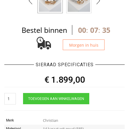
Bestel binnen
00
:
07
:
35
Morgen in huis
SIERAAD SPECIFICATIES
€
1.899,00
Christian
TOEVOEGEN AAN WINKELWAGEN
wit
gouden
armband
quantity
Christian
Merk
14 karaat wit goud (585)
Materiaal