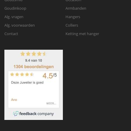
Goudinkoop
Armbanden
Alg. vragen
Hangers
Alg. voorwaarden
Colliers
Contact
Ketting met hanger