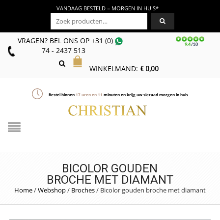
VANDAAG BESTELD = MORGEN IN HUIS*
Zoeken naar:
VRAGEN? BEL ONS
OP
+31 (0)
74 - 2437 513
WINKELMAND:
€
0,00
Bestel binnen
17
uren en
11
minuten en krijg uw sieraad morgen in huis
BICOLOR GOUDEN
BROCHE MET DIAMANT
Home
/
Webshop
/
Broches
/
Bicolor gouden broche met diamant