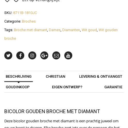
SKU:
8711B-1810JC
Categorie:
Broches
Tags:
Broche met diamant
,
Dames
,
Diamanten
,
Wit goud
,
Wit gouden
broche
BESCHRIJVING
CHRISTIAN
LEVERING & ONTVANGST
GOUDINKOOP
EIGEN ONTWERP?
GARANTIE
BICOLOR GOUDEN BROCHE MET DIAMANT
Deze bicolor gouden broche met diamant is een prachtig juweel om
op uw borst te dragen. Elke broche zegt iets over de persoon die het