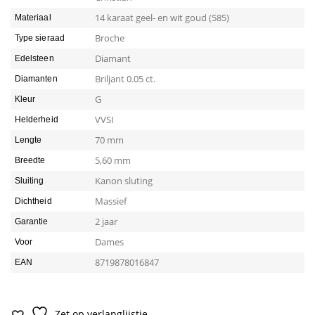
14 karaat geel- en wit goud (585)
Materiaal
Broche
Type sieraad
Diamant
Edelsteen
Briljant 0.05 ct.
Diamanten
G
Kleur
VVSI
Helderheid
70 mm
Lengte
5,60 mm
Breedte
Kanon sluting
Sluiting
Massief
Dichtheid
2 jaar
Garantie
Dames
Voor
8719878016847
EAN
Zet op verlanglijstje