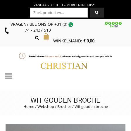
VANDAAG BESTELD = MORGEN IN HUIS*
Zoeken naar:
VRAGEN? BEL ONS
OP
+31 (0)
74 - 2437 513
WINKELMAND:
€
0,00
Bestel binnen
04
uren en
58
minuten en krijg uw sieraad morgen in huis
WIT GOUDEN BROCHE
Home
/
Webshop
/
Broches
/
Wit gouden broche