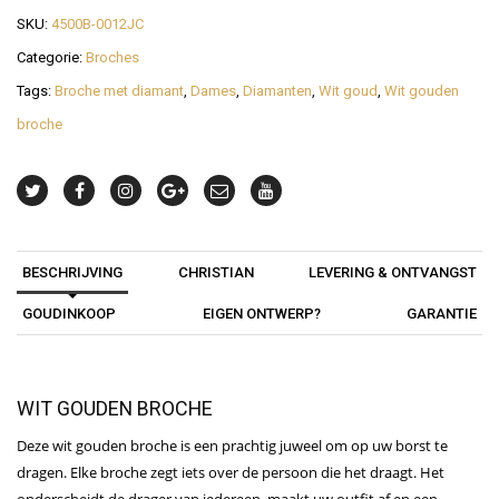
SKU:
4500B-0012JC
Categorie:
Broches
Tags:
Broche met diamant
,
Dames
,
Diamanten
,
Wit goud
,
Wit gouden
broche
BESCHRIJVING
CHRISTIAN
LEVERING & ONTVANGST
GOUDINKOOP
EIGEN ONTWERP?
GARANTIE
WIT GOUDEN BROCHE
Deze wit gouden broche is een prachtig juweel om op uw borst te
dragen. Elke broche zegt iets over de persoon die het draagt. Het
onderscheidt de drager van iedereen, maakt uw outfit af en een