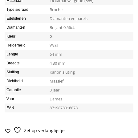
14 karaat wit goud (585)
Materiaal
Broche
Type sieraad
Diamanten en parels
Edelstenen
Briljant 0,56ct.
Diamanten
G
Kleur
VVSI
Helderheid
64 mm
Lengte
4,30 mm
Breedte
Kanon sluting
Sluiting
Massief
Dichtheid
3 jaar
Garantie
Dames
Voor
8719878016878
EAN
Zet op verlanglijstje