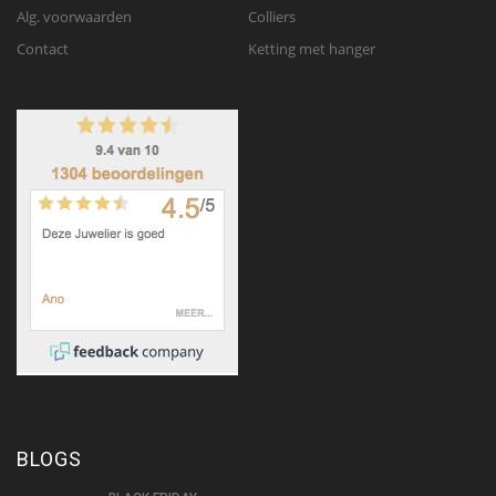
Alg. voorwaarden
Colliers
Contact
Ketting met hanger
BLOGS