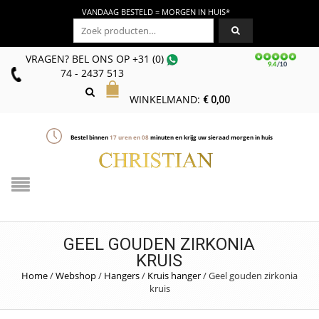
VANDAAG BESTELD = MORGEN IN HUIS*
Zoeken naar:
VRAGEN? BEL ONS
OP
+31 (0)
74 - 2437 513
WINKELMAND:
€
0,00
Bestel binnen
17
uren en
08
minuten en krijg uw sieraad morgen in huis
GEEL GOUDEN ZIRKONIA
KRUIS
Home
/
Webshop
/
Hangers
/
Kruis hanger
/
Geel gouden zirkonia
kruis