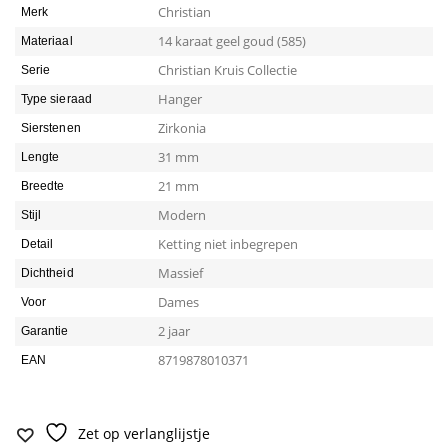
Christian
Merk
14 karaat geel goud (585)
Materiaal
Christian Kruis Collectie
Serie
Hanger
Type sieraad
Zirkonia
Sierstenen
31 mm
Lengte
21 mm
Breedte
Modern
Stijl
Ketting niet inbegrepen
Detail
Massief
Dichtheid
Dames
Voor
2 jaar
Garantie
8719878010371
EAN
Zet op verlanglijstje