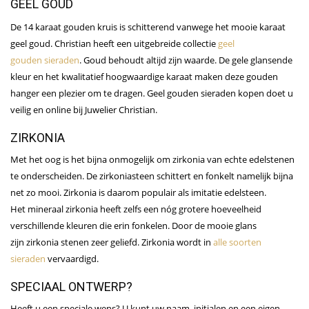
GEEL GOUD
De 14 karaat gouden kruis is schitterend vanwege het mooie karaat
geel goud. Christian heeft een uitgebreide collectie
geel
gouden sieraden
. Goud behoudt altijd zijn waarde. De gele glansende
kleur en het kwalitatief hoogwaardige karaat maken deze gouden
hanger een plezier om te dragen. Geel gouden sieraden kopen doet u
veilig en online bij Juwelier Christian.
ZIRKONIA
Met het oog is het bijna onmogelijk om zirkonia van echte edelstenen
te onderscheiden. De zirkoniasteen schittert en fonkelt namelijk bijna
net zo mooi. Zirkonia is daarom populair als imitatie edelsteen.
Het mineraal zirkonia heeft zelfs een nóg grotere hoeveelheid
verschillende kleuren die erin fonkelen. Door de mooie glans
zijn zirkonia stenen zeer geliefd. Zirkonia wordt in
alle soorten
sieraden
vervaardigd.
SPECIAAL ONTWERP?
Heeft u een speciale wens? U kunt uw naam, initialen en een eigen