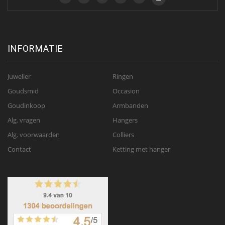
INFORMATIE
Juwelier
Ringen
Goudsmid
Occasion
Goudinkoop
Armbanden
Alg. vragen
Hangers
Alg. voorwaarden
Colliers
Contact
Ketting met hanger