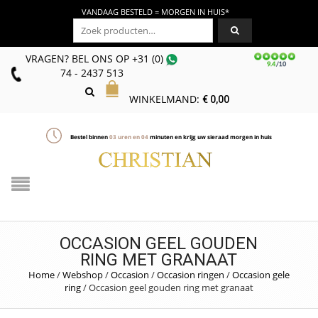
VANDAAG BESTELD = MORGEN IN HUIS*
Zoeken naar:
VRAGEN? BEL ONS
OP
+31 (0)
74 - 2437 513
WINKELMAND:
€
0,00
Bestel binnen
03
uren en
04
minuten en krijg uw sieraad morgen in huis
OCCASION GEEL GOUDEN
RING MET GRANAAT
Home
/
Webshop
/
Occasion
/
Occasion ringen
/
Occasion gele
ring
/
Occasion geel gouden ring met granaat