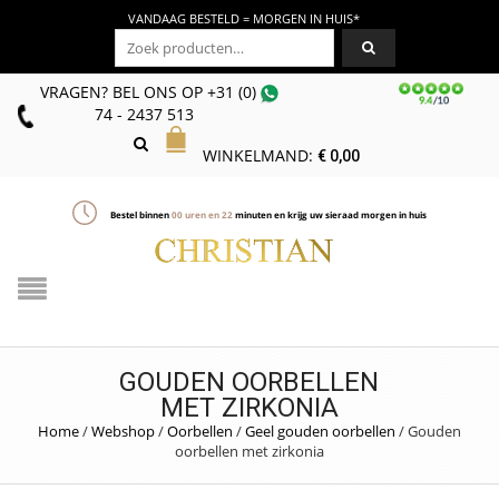
VANDAAG BESTELD = MORGEN IN HUIS*
Zoeken naar:
VRAGEN? BEL ONS
OP
+31 (0)
74 - 2437 513
WINKELMAND:
€
0,00
Bestel binnen
00
uren en
22
minuten en krijg uw sieraad morgen in huis
GOUDEN OORBELLEN
MET ZIRKONIA
Home
/
Webshop
/
Oorbellen
/
Geel gouden oorbellen
/
Gouden
oorbellen met zirkonia