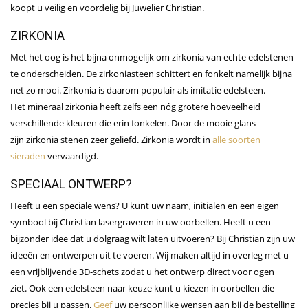
koopt u veilig en voordelig bij Juwelier Christian.
ZIRKONIA
Met het oog is het bijna onmogelijk om zirkonia van echte edelstenen
te onderscheiden. De zirkoniasteen schittert en fonkelt namelijk bijna
net zo mooi. Zirkonia is daarom populair als imitatie edelsteen.
Het mineraal zirkonia heeft zelfs een nóg grotere hoeveelheid
verschillende kleuren die erin fonkelen. Door de mooie glans
zijn zirkonia stenen zeer geliefd. Zirkonia wordt in
alle soorten
sieraden
vervaardigd.
SPECIAAL ONTWERP?
Heeft u een speciale wens? U kunt uw naam, initialen en een eigen
symbool bij Christian lasergraveren in uw oorbellen. Heeft u een
bijzonder idee dat u dolgraag wilt laten uitvoeren? Bij Christian zijn uw
ideeën en ontwerpen uit te voeren. Wij maken altijd in overleg met u
een vrijblijvende 3D-schets zodat u het ontwerp direct voor ogen
ziet. Ook een edelsteen naar keuze kunt u kiezen in oorbellen die
precies bij u passen.
Geef
uw persoonlijke wensen aan bij de bestelling