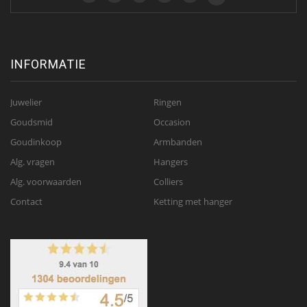
INFORMATIE
Juwelier
Ringen
Goudsmid
Occasion
Goudinkoop
Armbanden
Alg. vragen
Hangers
Alg. voorwaarden
Colliers
Contact
Ketting met hanger