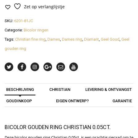
Zet op verlanglijstje
SKU:
6201-81JC
Categorie:
Bicolor ringen
Tags:
Christian fine ring
,
Dames
,
Dames ring
,
Diamant
,
Geel Goud
,
Geel
gouden ring
BESCHRIJVING
CHRISTIAN
LEVERING & ONTVANGST
GOUDINKOOP
EIGEN ONTWERP?
GARANTIE
BICOLOR GOUDEN RING CHRISTIAN 0.05CT.
Deze bicolor gouden ring Christian 0.05ct. is een prachtig sieraad om te