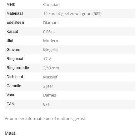
Christian
Merk
14 karaat geel en wit goud (585)
Materiaal
Diamant
Edelsteen
0.05ct.
Karaat
Modern
Stijl
Mogelijk
Gravure
17 ½
Ringmaat
2,50 mm
Ring breedte
Massief
Dichtheid
2 jaar
Garantie
Dames
Voor
871
EAN
Voor meer informatie bel of mail ons gerust.
Maat