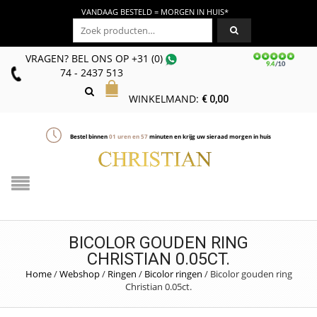
VANDAAG BESTELD = MORGEN IN HUIS*
Zoeken naar:
VRAGEN? BEL ONS
OP
+31 (0)
74 - 2437 513
WINKELMAND:
€
0,00
Bestel binnen
01
uren en
57
minuten en krijg uw sieraad morgen in huis
BICOLOR GOUDEN RING
CHRISTIAN 0.05CT.
Home
/
Webshop
/
Ringen
/
Bicolor ringen
/
Bicolor gouden ring
Christian 0.05ct.