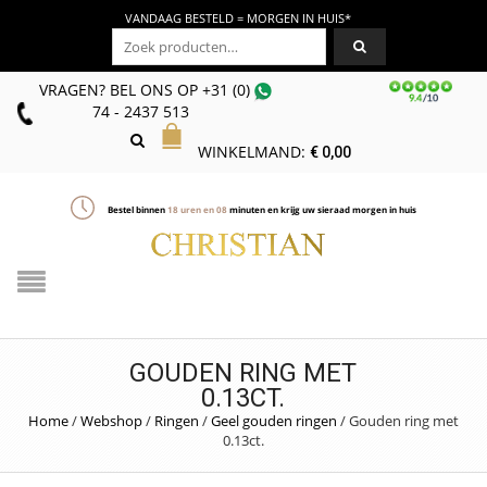
VANDAAG BESTELD = MORGEN IN HUIS*
Zoeken naar:
VRAGEN? BEL ONS
OP
+31 (0)
74 - 2437 513
WINKELMAND:
€
0,00
Bestel binnen
18
uren en
08
minuten en krijg uw sieraad morgen in huis
GOUDEN RING MET
0.13CT.
Home
/
Webshop
/
Ringen
/
Geel gouden ringen
/
Gouden ring met
0.13ct.