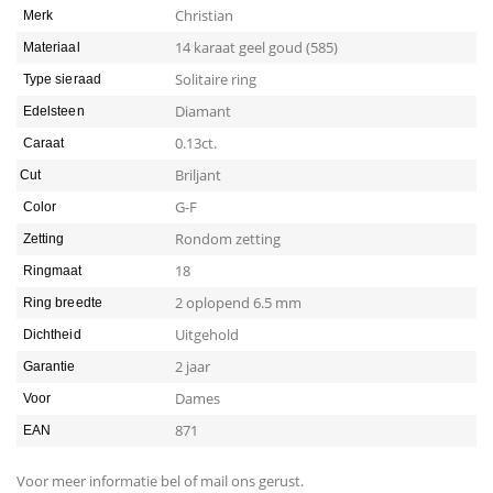
Christian
Merk
14 karaat geel goud (585)
Materiaal
Solitaire ring
Type sieraad
Diamant
Edelsteen
0.13ct.
Caraat
Briljant
Cut
G-F
Color
Rondom zetting
Zetting
18
Ringmaat
2 oplopend 6.5 mm
Ring breedte
Uitgehold
Dichtheid
2 jaar
Garantie
Dames
Voor
871
EAN
Voor meer informatie bel of mail ons gerust.