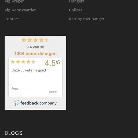
Alg. vragen
Hangers
Alg. voorwaarden
Colliers
Contact
Ketting met hanger
BLOGS