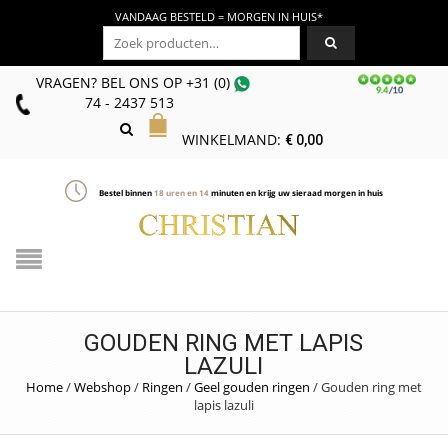
VANDAAG BESTELD = MORGEN IN HUIS*
Zoeken naar:
VRAGEN? BEL ONS
OP
+31 (0)
74 - 2437 513
WINKELMAND:
€
0,00
Bestel binnen
18
uren en
14
minuten en krijg uw sieraad morgen in huis
GOUDEN RING MET LAPIS
LAZULI
Home
/
Webshop
/
Ringen
/
Geel gouden ringen
/
Gouden ring met
lapis lazuli