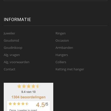
INFORMATIE
Juwelier
Ringen
Goudsmid
Occasion
Goudinkoop
Armbanden
Alg. vragen
Hangers
Alg. voorwaarden
Colliers
Contact
Ketting met hanger