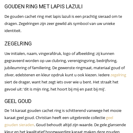
GOUDEN RING MET LAPIS LAZULI
De gouden cachet ring met lapis lazuli is een prachtig sieraad om te
dragen. Zegelringen zijn zeer gewild als symbool van uw unieke
identiteit.
ZEGELRING
Uw initialen, naam, vingerafdruk, logo of afbeelding: zij kunnen
gegraveerd worden op uw clubring, verenigingsring, bedrijfsring,
jubileumring of familiering. De gewenste ringmaat, materiaal goud of
zilver, edelstenen en kleur opdruk kunt u ook kiezen. Iedere
zegelring
siert de drager, want het zegt iets over wie u bent. Het straalt het
gevoel uit: ‘dit is mijn ring, het hoort bij mij en past bij mij’.
GEEL GOUD
De 14 karaat gouden cachet ring is schitterend vanwege het mooie
karaat geel goud. Christian heeft een uitgebreide collectie
geel
gouden sieraden
. Goud behoudt altijd zijn waarde. De gele glansende
kleur en het kwalitatief hoogwaardige karaat maken deze gouden