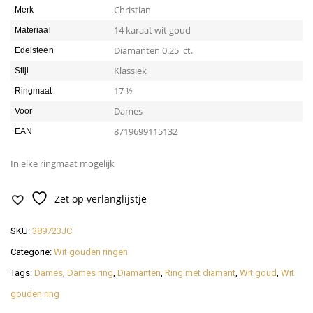
Christian
Merk
14 karaat wit goud
Materiaal
Diamanten 0.25 ct.
Edelsteen
Klassiek
Stijl
17 ½
Ringmaat
Dames
Voor
8719699115132
EAN
In elke ringmaat mogelijk
Zet op verlanglijstje
SKU:
389723JC
Categorie:
Wit gouden ringen
Tags:
Dames
,
Dames ring
,
Diamanten
,
Ring met diamant
,
Wit goud
,
Wit
gouden ring