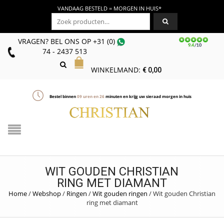
VANDAAG BESTELD = MORGEN IN HUIS*
Zoeken naar:
VRAGEN? BEL ONS
OP
+31 (0)
74 - 2437 513
WINKELMAND:
€
0,00
Bestel binnen
09
uren en
26
minuten en krijg uw sieraad morgen in huis
WIT GOUDEN CHRISTIAN
RING MET DIAMANT
Home
/
Webshop
/
Ringen
/
Wit gouden ringen
/
Wit gouden Christian
ring met diamant