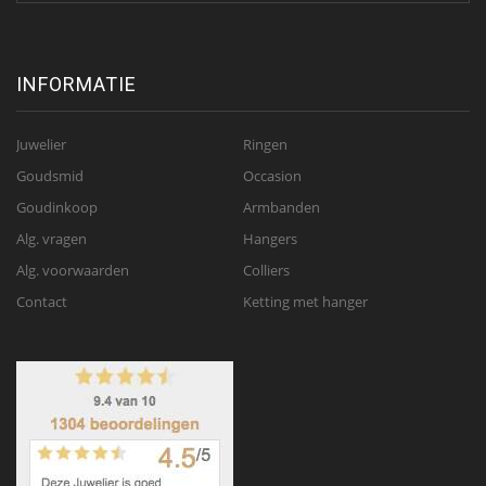
INFORMATIE
Juwelier
Ringen
Goudsmid
Occasion
Goudinkoop
Armbanden
Alg. vragen
Hangers
Alg. voorwaarden
Colliers
Contact
Ketting met hanger