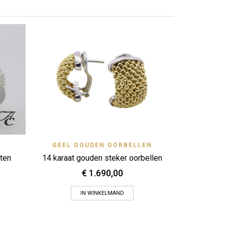
JASS
Zet op ver
14 karaat
View
Quick View
GEEL GOUDEN OORBELLEN
Zet op verlanglijstje
nten
14 karaat gouden steker oorbellen
€
1.690,00
IN WINKELMAND