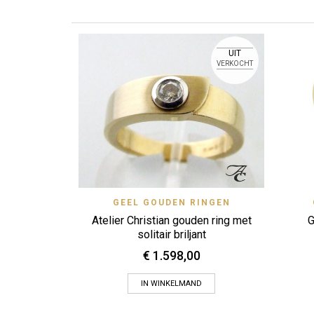
UIT
VERKOCHT
Quick View
GEEL GOUDEN RINGEN
Zet op verlanglijstje
Atelier Christian gouden ring met
G
solitair briljant
€
1.598,00
IN WINKELMAND