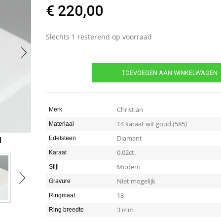
€
220,00
Slechts 1 resterend op voorraad
TOEVOEGEN AAN WINKELWAGEN
Christian
Merk
14 karaat wit goud (585)
Materiaal
Diamant
Edelsteen
0.02ct.
Karaat
Modern
Stijl
Niet mogelijk
Gravure
18
Ringmaat
3 mm
Ring breedte