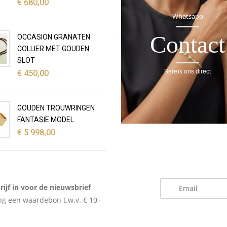
€
680,00
Whatsapp
Contact
OCCASION GRANATEN
COLLIER MET GOUDEN
SLOT
Bereik ons direct
€
450,00
GOUDEN TROUWRINGEN
FANTASIE MODEL
€
5.998,00
_
rijf in voor de nieuwsbrief
g een waardebon t.w.v. € 10,-