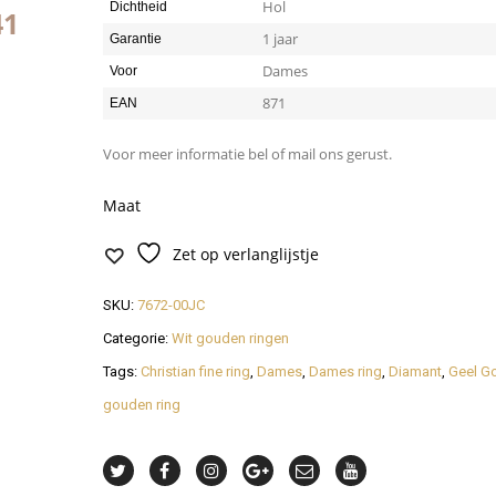
Hol
Dichtheid
40
1 jaar
Garantie
Dames
Voor
871
EAN
Voor meer informatie bel of mail ons gerust.
Maat
Zet op verlanglijstje
SKU:
7672-00JC
Categorie:
Wit gouden ringen
Tags:
Christian fine ring
,
Dames
,
Dames ring
,
Diamant
,
Geel G
gouden ring