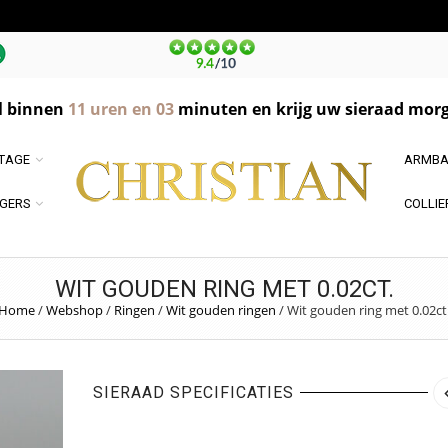
l binnen
11
uren en
03
minuten en krijg uw sieraad morg
NTAGE
ARMBA
GERS
COLLIE
WIT GOUDEN RING MET 0.02CT.
Home
/
Webshop
/
Ringen
/
Wit gouden ringen
/
Wit gouden ring met 0.02ct
SIERAAD SPECIFICATIES