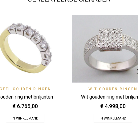
Quick View
Quick 
GEEL GOUDEN RINGEN
WIT GOUDEN RINGEN
Zet op verlanglijstje
Zet op verlanglijstje
ouden ring met briljanten
Wit gouden ring met brilja
€
6.765,00
€
4.998,00
IN WINKELMAND
IN WINKELMAND