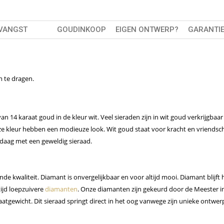
TVANGST
GOUDINKOOP
EIGEN ONTWERP?
GARANTI
m te dragen.
an 14 karaat goud in de kleur wit. Veel sieraden zijn in wit goud verkrijgbaa
deze kleur hebben een modieuze look. Wit goud staat voor kracht en vriendsc
daag met een geweldig sieraad.
e kwaliteit. Diamant is onvergelijkbaar en voor altijd mooi. Diamant blijft 
tijd loepzuivere
diamanten
. Onze diamanten zijn gekeurd door de Meester i
atgewicht. Dit sieraad springt direct in het oog vanwege zijn unieke ontwer