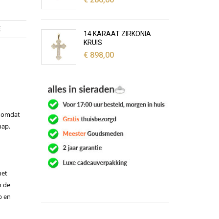
E
14 KARAAT ZIRKONIA
KRUIS
€
898,00
r omdat
hap.
het
n de
p en