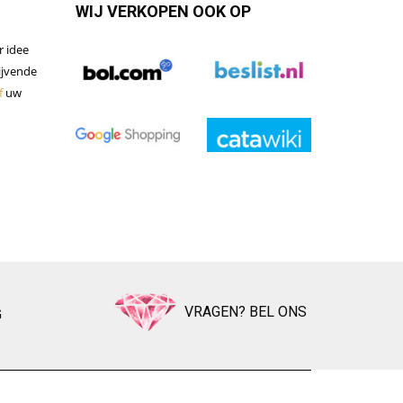
WIJ VERKOPEN OOK OP
r idee
lijvende
f
uw
VRAGEN? BEL ONS
G