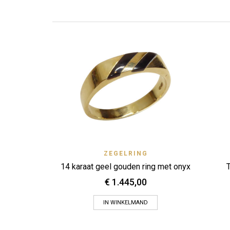
Quick View
ZEGELRING
Zet op verlanglijstje
14 karaat geel gouden ring met onyx
T
€
1.445,00
IN WINKELMAND