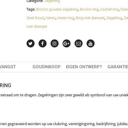
Categorie:
Zegelring
Tags:
Bicolor gouden zegelring
,
Bicolor ring
,
Cachet ring
,
Dia
Geel Goud
,
Heren
,
Heren ring
,
Ring met diamant
,
Zegelring
,
Ze
met diamant
TVANGST
GOUDINKOOP
EIGEN ONTWERP?
GARANTI
 RING
g sieraad om te dragen. Zegelringen zijn zeer gewild als symbool van uw unie
unnen gegraveerd worden op uw clubring, verenigingsring, bedrijfsring, jubile