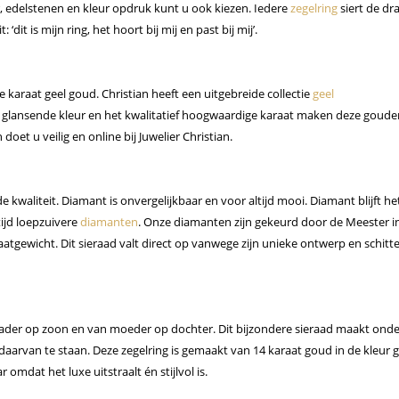
r, edelstenen en kleur opdruk kunt u ook kiezen. Iedere
zegelring
siert de dra
‘dit is mijn ring, het hoort bij mij en past bij mij’.
karaat geel goud. Christian heeft een uitgebreide collectie
geel
le glansende kleur en het kwalitatief hoogwaardige karaat maken deze goude
oet u veilig en online bij Juwelier Christian.
kwaliteit. Diamant is onvergelijkbaar en voor altijd mooi. Diamant blijft he
tijd loepzuivere
diamanten
. Onze diamanten zijn gekeurd door de Meester i
raatgewicht.
Dit sieraad valt direct op vanwege zijn unieke ontwerp en schit
 vader op zoon en van moeder op dochter. Dit bijzondere sieraad maakt onde
aarvan te staan. Deze zegelring is gemaakt van 14 karaat goud in de kleur g
 omdat het luxe uitstraalt én stijlvol is.