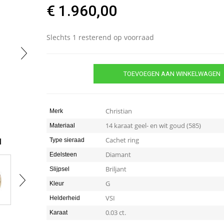
€
1.960,00
Slechts 1 resterend op voorraad
TOEVOEGEN AAN WINKELWAGEN
Christian
Merk
14 karaat geel- en wit goud (585)
Materiaal
Cachet ring
Type sieraad
Diamant
Edelsteen
Briljant
Slijpsel
G
Kleur
VSI
Helderheid
0.03 ct.
Karaat