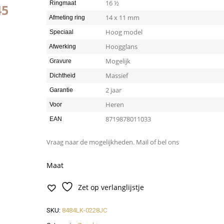
16 ½
Ringmaat
44
14 x 11 mm
Afmeting ring
Hoog model
Speciaal
Hoogglans
Afwerking
Mogelijk
Gravure
Massief
Dichtheid
2 jaar
Garantie
Heren
Voor
8719878011033
EAN
Vraag naar de mogelijkheden. Mail of bel ons
Maat
Zet op verlanglijstje
SKU:
8484LK-0228JC