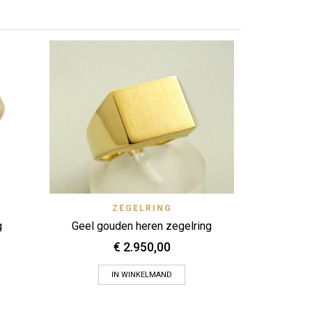
Zet op ver
14 karaa
View
Quick View
ZEGELRING
Zet op verlanglijstje
g
Geel gouden heren zegelring
€
2.950,00
IN WINKELMAND