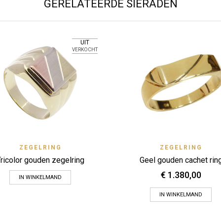
GERELATEERDE SIERADEN
UIT
VERKOCHT
Quick View
Quick 
ZEGELRING
ZEGELRING
Zet op verlanglijstje
Zet op verlanglijstje
ricolor gouden zegelring
Geel gouden cachet rin
€
1.380,00
IN WINKELMAND
IN WINKELMAND