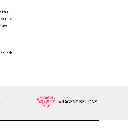
r idee
lijvende
f
uw
an vindt
VRAGEN? BEL ONS
G