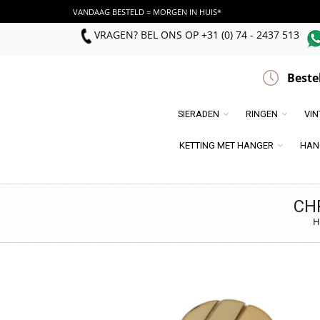
VANDAAG BESTELD = MORGEN IN HUIS*
VRAGEN? BEL ONS
OP
+31 (0) 74 - 2437 513
Beste
SIERADEN
RINGEN
VI
KETTING MET HANGER
HAN
CH
H