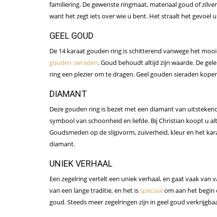
familiering. De gewenste ringmaat, materiaal goud of zilve
want het zegt iets over wie u bent. Het straalt het gevoel uit: 
GEEL GOUD
De 14 karaat gouden ring is schitterend vanwege het mooie 
gouden sieraden
. Goud behoudt altijd zijn waarde. De ge
ring een plezier om te dragen. Geel gouden sieraden kopen d
DIAMANT
Deze gouden ring is bezet met een diamant van uitstekende 
symbool van schoonheid en liefde. Bij Christian koopt u al
Goudsmeden op de slijpvorm, zuiverheid, kleur en het ka
diamant.
UNIEK VERHAAL
Een zegelring vertelt een uniek verhaal, en gaat vaak van
van een lange traditie, en het is
speciaal
om aan het begin d
goud. Steeds meer zegelringen zijn in geel goud verkrijgbaar