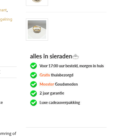
mant
,
gelring
E
ke
umring of