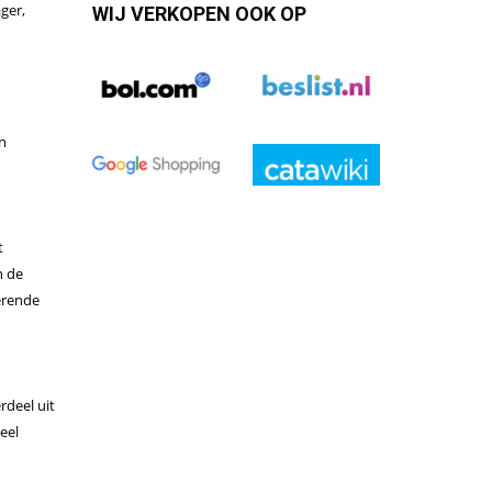
ger,
WIJ VERKOPEN OOK OP
n
t
n de
terende
rdeel uit
eel