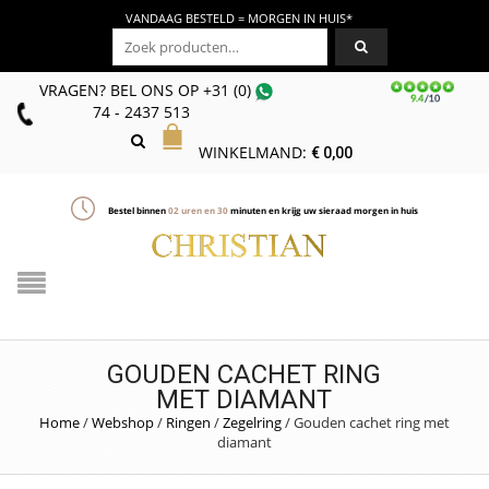
VANDAAG BESTELD = MORGEN IN HUIS*
Zoeken naar:
VRAGEN? BEL ONS
OP
+31 (0)
74 - 2437 513
WINKELMAND:
€
0,00
Bestel binnen
02
uren en
30
minuten en krijg uw sieraad morgen in huis
GOUDEN CACHET RING
MET DIAMANT
Home
/
Webshop
/
Ringen
/
Zegelring
/
Gouden cachet ring met
diamant