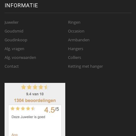
INFORMATIE
Juwelier
Ringen
Goudsmid
Occasion
Goudinkoop
Armbanden
Alg. vragen
Hangers
Alg. voorwaarden
Colliers
Contact
Ketting met hanger