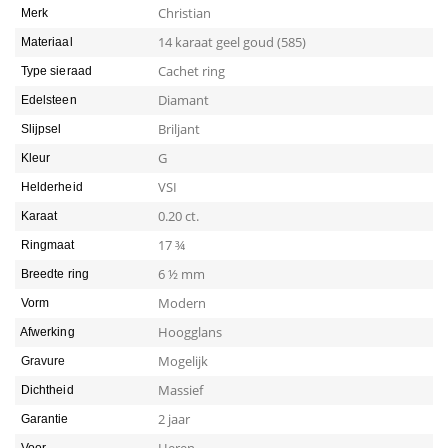
Christian
Merk
14 karaat geel goud (585)
Materiaal
Cachet ring
Type sieraad
Diamant
Edelsteen
Briljant
Slijpsel
G
Kleur
VSI
Helderheid
0.20 ct.
Karaat
17 ¾
Ringmaat
6 ½ mm
Breedte ring
Modern
Vorm
Hoogglans
Afwerking
Mogelijk
Gravure
Massief
Dichtheid
2 jaar
Garantie