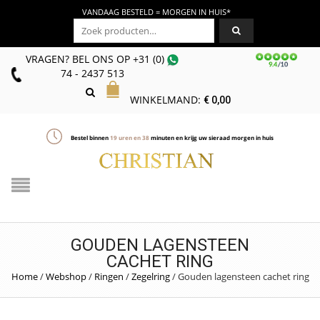
VANDAAG BESTELD = MORGEN IN HUIS*
Zoeken naar:
VRAGEN? BEL ONS
OP
+31 (0)
74 - 2437 513
WINKELMAND:
€
0,00
Bestel binnen
19
uren en
38
minuten en krijg uw sieraad morgen in huis
GOUDEN LAGENSTEEN
CACHET RING
Home
/
Webshop
/
Ringen
/
Zegelring
/
Gouden lagensteen cachet ring