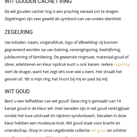
WIT GOUDEN CACHET RING
De wit gouden cachet ring is een prachtig sieraad om te dragen.
Zegelringen zijn zeer gewild als symbool van uw unieke identiteit.
ZEGELRING
Uw initialen, naam, vingerafdruk, logo of afbeelding: zij kunnen
gegraveerd worden op uw clubring, verenigingsring, bedrijfsring,
jubileumring of familiering. De gewenste ringmaat, materiaal goud of
zilver, edelstenen en kleur opdruk kunt u ook kiezen. Iedere
zegelring
siert de drager, want het zegt iets over wie u bent. Het straalt het
gevoel uit: ‘dit is mijn ring, het hoort bij mij en past bij mij’.
WIT GOUD
Bent u een liefhebber van wit goud? Deze ring is gemaakt van 14
karaat goud in de kleur wit. Veel sieraden zijn in wit goud verkrijgbaar
omdat het luxe uitstraalt én rijkdom symboliseert. Sieraden in deze
kleur hebben een modieuze look. Wit goud staat voor kracht en
vriendschap. Shop in onze uitgebreide collectie
wit goud
en schitter