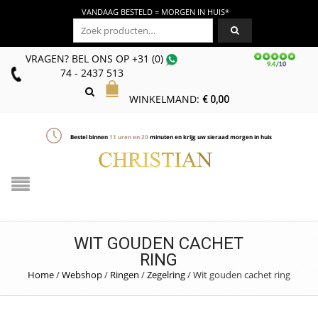
VANDAAG BESTELD = MORGEN IN HUIS*
Zoeken naar:
VRAGEN? BEL ONS
OP
+31 (0)
74 - 2437 513
WINKELMAND:
€
0,00
Bestel binnen
11
uren en
20
minuten en krijg uw sieraad morgen in huis
WIT GOUDEN CACHET
RING
Home
/
Webshop
/
Ringen
/
Zegelring
/
Wit gouden cachet ring