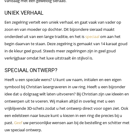
vandaag met een geweldig sieraad.
UNIEK VERHAAL
Een zegelring vertelt een uniek verhaal, en gaat vaak van vader op
zoon en van moeder op dochter. Dit bijzondere sieraad maakt
onderdeel uit van een lange traditie, en het is
speciaal
om aan het
begin daarvan te staan. Deze zegelring is gemaakt van 14 karaat goud
in de kleur geel goud. Steeds meer zegelringen zijn in geel goud
verkrijgbaar omdat het luxe uitstraalt én stijlvol is.
SPECIAAL ONTWERP?
Heeft u een speciale wens? U kunt uw naam, initialen en een eigen
symbool bij Christian lasergraveren in uw ring. Heeft u een bijzonder
idee dat u dolgraag wilt laten uitvoeren? Bij Christian zijn uw ideeën en
ontwerpen uit te voeren. Wij maken altijd in overleg met u een
vrijblijvende 3D-schets zodat u het ontwerp direct voor ogen ziet. Ook
een edelsteen naar keuze kunt u kiezen in een ring die precies bij u
past.
Geef
uw persoonlijke wensen aan bij de bestelling en schitter met
uw speciaal ontwerp.