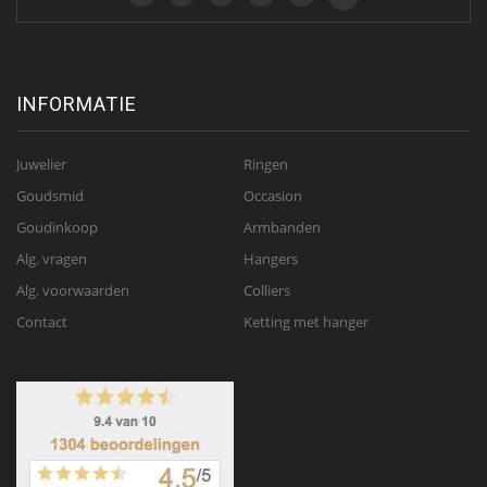
INFORMATIE
Juwelier
Ringen
Goudsmid
Occasion
Goudinkoop
Armbanden
Alg. vragen
Hangers
Alg. voorwaarden
Colliers
Contact
Ketting met hanger