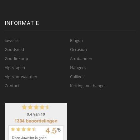
INFORMATIE
Juwelier
Ringen
Goudsmid
Occasion
Goudinkoop
Armbanden
Alg. vragen
Hangers
Alg. voorwaarden
Colliers
Contact
Ketting met hanger