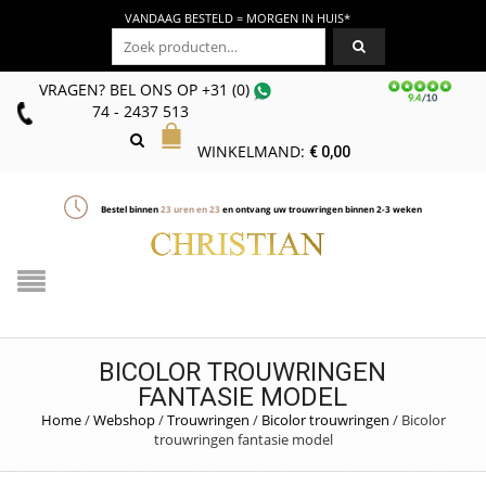
VANDAAG BESTELD = MORGEN IN HUIS*
Zoeken naar:
VRAGEN? BEL ONS
OP
+31 (0)
74 - 2437 513
WINKELMAND:
€
0,00
Bestel binnen
23
uren en
23
en ontvang uw trouwringen binnen 2-3 weken
BICOLOR TROUWRINGEN
FANTASIE MODEL
Home
/
Webshop
/
Trouwringen
/
Bicolor trouwringen
/
Bicolor
trouwringen fantasie model