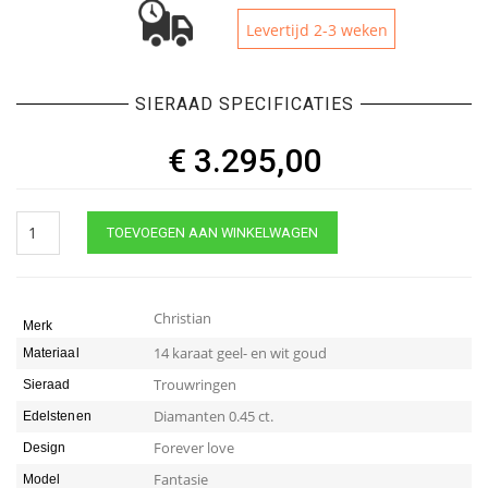
Levertijd 2-3 weken
SIERAAD SPECIFICATIES
€
3.295,00
Bicolor
TOEVOEGEN AAN WINKELWAGEN
trouwringen
fantasie
model
quantity
Christian
Merk
14 karaat geel- en wit goud
Materiaal
Trouwringen
Sieraad
Diamanten 0.45 ct.
Edelstenen
Forever love
Design
Fantasie
Model