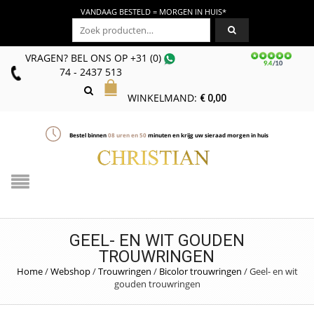
VANDAAG BESTELD = MORGEN IN HUIS*
Zoeken naar:
VRAGEN? BEL ONS
OP
+31 (0)
74 - 2437 513
WINKELMAND:
€
0,00
Bestel binnen
08
uren en
50
minuten en krijg uw sieraad morgen in huis
GEEL- EN WIT GOUDEN
TROUWRINGEN
Home
/
Webshop
/
Trouwringen
/
Bicolor trouwringen
/
Geel- en wit
gouden trouwringen