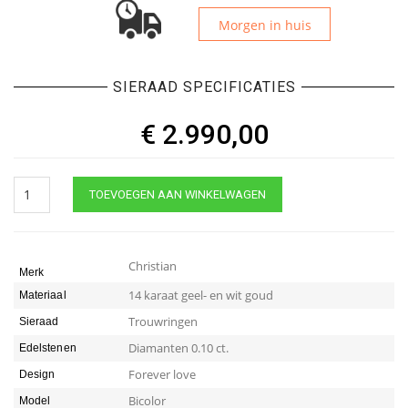
Morgen in huis
SIERAAD SPECIFICATIES
€
2.990,00
Geel-
TOEVOEGEN AAN WINKELWAGEN
en
wit
gouden
trouwringen
Christian
Merk
quantity
14 karaat geel- en wit goud
Materiaal
Trouwringen
Sieraad
Diamanten 0.10 ct.
Edelstenen
Forever love
Design
Bicolor
Model