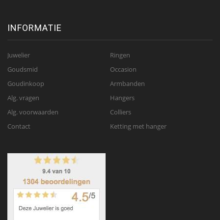
INFORMATIE
Juwelier
Ringen
Goudsmid
Occasion
Goudinkoop
Armbanden
Alg. vragen
Hangers
Alg. voorwaarden
Colliers
Contact
Ketting met hanger