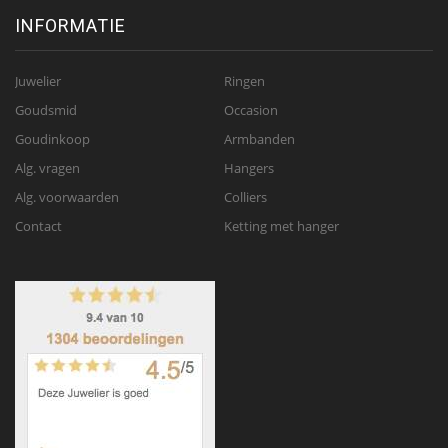
INFORMATIE
Juwelier
Ringen
Goudsmid
Occasion
Goudinkoop
Armbanden
Alg. vragen
Hangers
Alg. voorwaarden
Colliers
Contact
Ketting met hanger