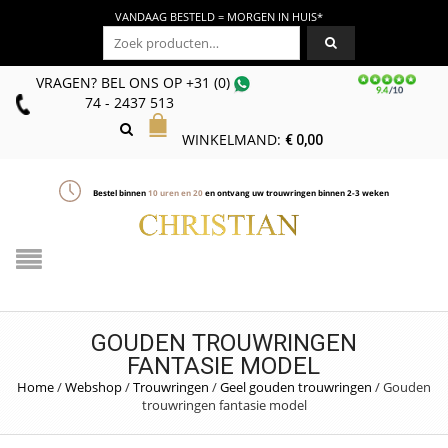
VANDAAG BESTELD = MORGEN IN HUIS*
Zoeken naar:
VRAGEN? BEL ONS
OP
+31 (0)
74 - 2437 513
WINKELMAND:
€
0,00
Bestel binnen
10
uren en
20
en ontvang uw trouwringen binnen 2-3 weken
GOUDEN TROUWRINGEN
FANTASIE MODEL
Home
/
Webshop
/
Trouwringen
/
Geel gouden trouwringen
/
Gouden
trouwringen fantasie model