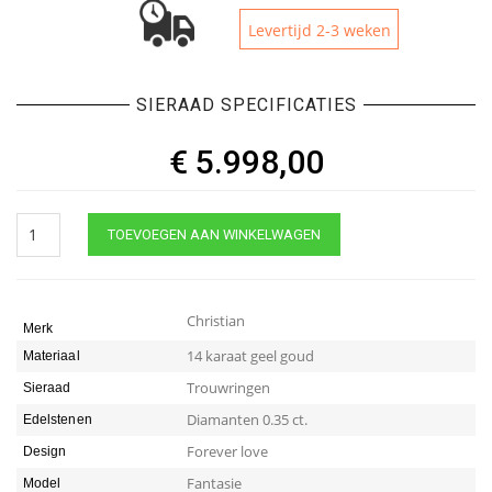
Levertijd 2-3 weken
SIERAAD SPECIFICATIES
€
5.998,00
Gouden
TOEVOEGEN AAN WINKELWAGEN
trouwringen
fantasie
model
quantity
Christian
Merk
14 karaat geel goud
Materiaal
Trouwringen
Sieraad
Diamanten 0.35 ct.
Edelstenen
Forever love
Design
Fantasie
Model