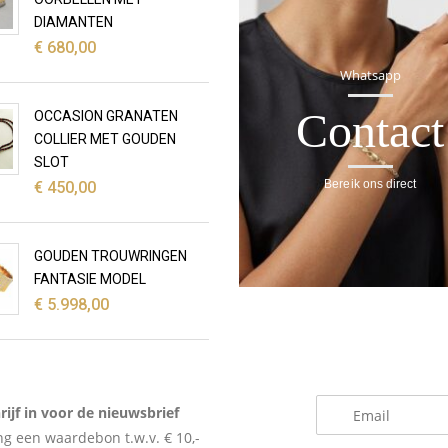
DIAMANTEN
€
680,00
Whatsapp
Contact
OCCASION GRANATEN
COLLIER MET GOUDEN
SLOT
Bereik ons direct
€
450,00
GOUDEN TROUWRINGEN
FANTASIE MODEL
€
5.998,00
_
rijf in voor de nieuwsbrief
g een waardebon t.w.v. € 10,-