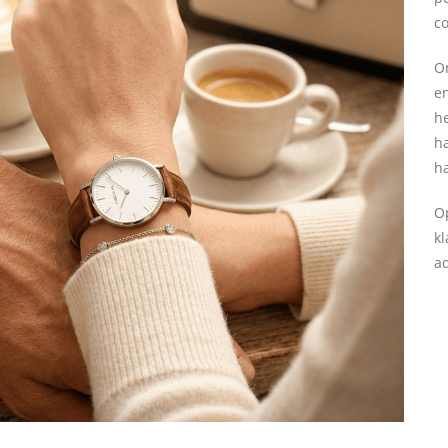
c
On
e
he
ha
h
O
kl
a