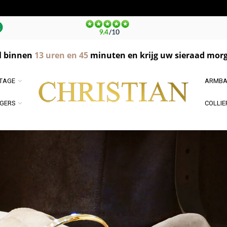
l binnen
13
uren en
45
minuten en krijg uw sieraad morg
NTAGE
ARMBA
GERS
COLLIE