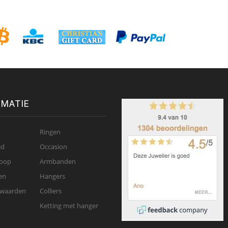
RMATIE
Ringen
id
Occasion
oop
Armbanden
en
Hangers
rwaarden
Colliers
Ketting met hanger