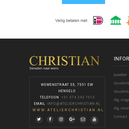
INFO
Sieraden naar wens
Juwelier
Goudsm
WEMENSTRAAT 55, 7551 EW
Goudink
HENGELO
TELEFOON
:
+31 074 243 7513
Alg. vrag
EMAIL
:
INFO@ATELIERCHRISTIAN.NL
Alg. voo
WWW.ATELIERCHRISTIAN.NL
Contact