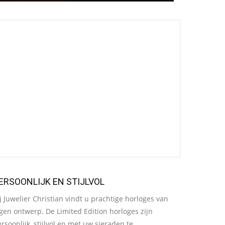
ERSOONLIJK EN STIJLVOL
j Juwelier Christian vindt u prachtige horloges van
gen ontwerp. De Limited Edition horloges zijn
rsoonlijk, stijlvol en met uw sieraden te