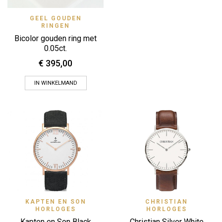
GEEL GOUDEN
RINGEN
Bicolor gouden ring met
0.05ct.
€
395,00
IN WINKELMAND
KAPTEN EN SON
CHRISTIAN
HORLOGES
HORLOGES
Kapten en Son Black
Christian Silver White