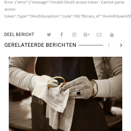
Error: {"error":{"message":"Invalid OAuth access token - Cannot parse
access
token","type":"OAuthException","code":190,"fbtrace_id":"AvoHiPduwnIi5
DEEL BERICHT
GERELATEERDE BERICHTEN