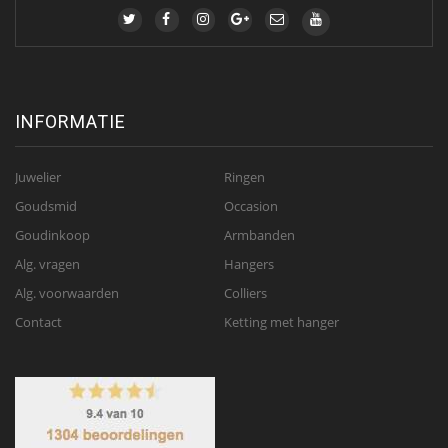
INFORMATIE
Juwelier
Ringen
Goudsmid
Occasion
Goudinkoop
Armbanden
Alg. vragen
Hangers
Alg. voorwaarden
Colliers
Contact
Ketting met hanger