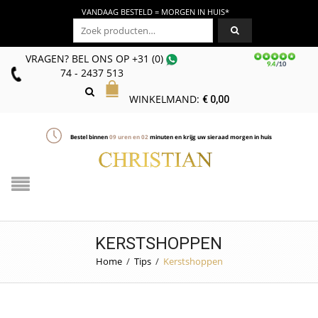
VANDAAG BESTELD = MORGEN IN HUIS*
Zoeken naar:
VRAGEN? BEL ONS
OP
+31 (0)
74 - 2437 513
WINKELMAND:
€
0,00
Bestel binnen
09
uren en
02
minuten en krijg uw sieraad morgen in huis
KERSTSHOPPEN
Home
/
Tips
/
Kerstshoppen