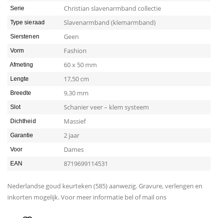
Christian slavenarmband collectie
Serie
Slavenarmband (klemarmband)
Type sieraad
Geen
Sierstenen
Fashion
Vorm
60 x 50 mm
Afmeting
17,50 cm
Lengte
9,30 mm
Breedte
Schanier veer – klem systeem
Slot
Massief
Dichtheid
2 jaar
Garantie
Dames
Voor
8719699114531
EAN
Nederlandse goud keurteken (585) aanwezig. Gravure, verlengen en
inkorten mogelijk. Voor meer informatie bel of mail ons