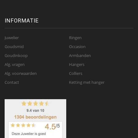
INFORMATIE
Juwelier
Ringen
Goudsmid
Occasion
Goudinkoop
Armbanden
Alg. vragen
Hangers
Alg. voorwaarden
Colliers
Contact
Ketting met hanger