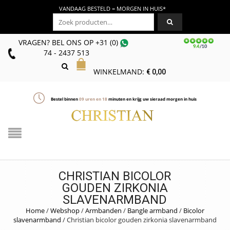
VANDAAG BESTELD = MORGEN IN HUIS*
Zoeken naar:
VRAGEN? BEL ONS
OP
+31 (0)
74 - 2437 513
WINKELMAND:
€
0,00
Bestel binnen
09
uren en
18
minuten en krijg uw sieraad morgen in huis
CHRISTIAN BICOLOR
GOUDEN ZIRKONIA
SLAVENARMBAND
Home
/
Webshop
/
Armbanden
/
Bangle armband
/
Bicolor
slavenarmband
/
Christian bicolor gouden zirkonia slavenarmband