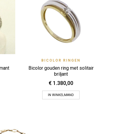
Wit- en geel
brilja
View
Quick View
BICOLOR RINGEN
Zet op verlanglijstje
amant
Bicolor gouden ring met solitair
briljant
€
1.380,00
IN WINKELMAND