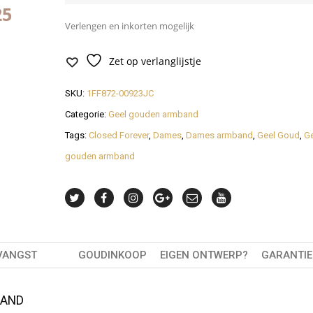
24
Verlengen en inkorten mogelijk
Zet op verlanglijstje
SKU:
1FF872-00923JC
Categorie:
Geel gouden armband
Tags:
Closed Forever
,
Dames
,
Dames armband
,
Geel Goud
,
Ge
gouden armband
VANGST
GOUDINKOOP
EIGEN ONTWERP?
GARANTIE
BAND