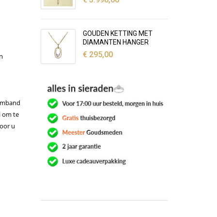
GOUDEN KETTING MET
DIAMANTEN HANGER
€
295,00
n
 armband
l om te
oor u