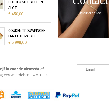
Contact
COLLIER MET GOUDEN
SLOT
Bereik ons direct
€
450,00
GOUDEN TROUWRINGEN
FANTASIE MODEL
€
5.998,00
_
rijf in voor de nieuwsbrief
g een waardebon t.w.v. € 10,-