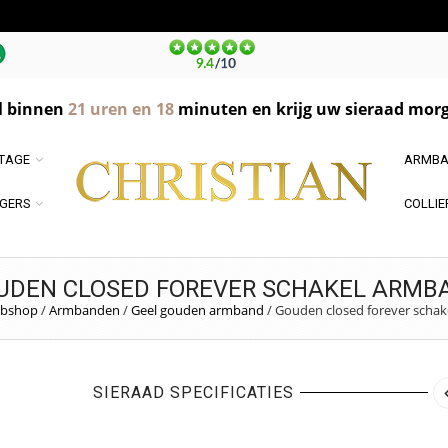
l binnen
21
uren en
18
minuten en krijg uw sieraad morg
NTAGE
ARMBA
GERS
COLLIE
UDEN CLOSED FOREVER SCHAKEL ARMB
bshop
/
Armbanden
/
Geel gouden armband
/
Gouden closed forever scha
SIERAAD SPECIFICATIES