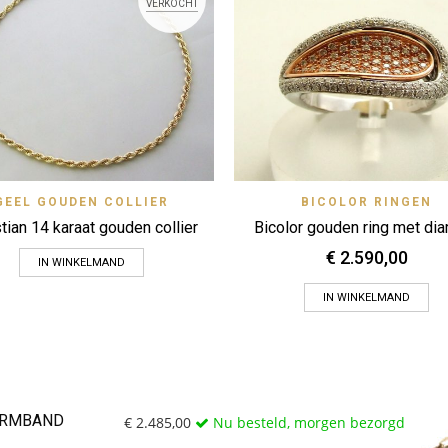
VERKOCHT
Quick View
Quick 
GEEL GOUDEN COLLIER
BICOLOR RINGEN
Zet op verlanglijstje
Zet op verlanglijstje
tian 14 karaat gouden collier
Bicolor gouden ring met di
€
2.590,00
IN WINKELMAND
IN WINKELMAND
ARMBAND
€
2.485,00
Nu besteld, morgen bezorgd