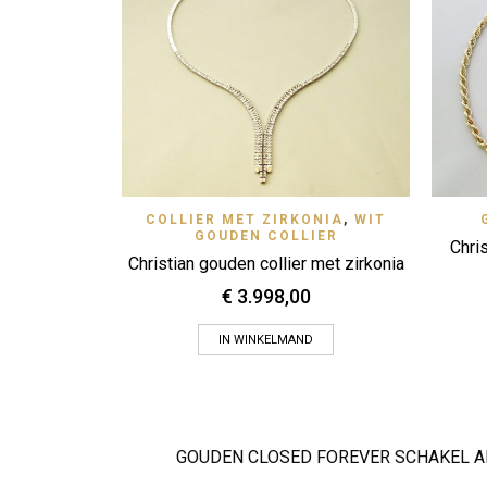
Quick View
COLLIER MET ZIRKONIA
,
WIT
Zet op verlanglijstje
GOUDEN COLLIER
Chris
Christian gouden collier met zirkonia
€
3.998,00
IN WINKELMAND
GOUDEN CLOSED FOREVER SCHAKEL 