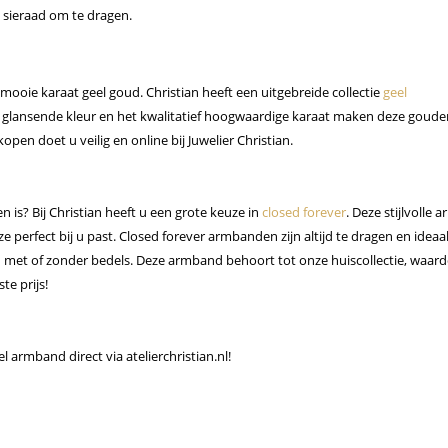
 sieraad om te dragen.
ooie karaat geel goud. Christian heeft een uitgebreide collectie
geel
le glansende kleur en het kwalitatief hoogwaardige karaat maken deze goude
en doet u veilig en online bij Juwelier Christian.
is? Bij Christian heeft u een grote keuze in
closed forever
. Deze stijlvolle
e perfect bij u past. Closed forever armbanden zijn altijd te dragen en ideaa
t of zonder bedels. Deze armband behoort tot onze huiscollectie, waard
te prijs!
 armband direct via atelierchristian.nl!