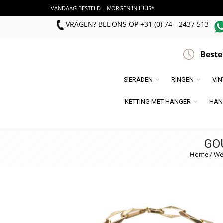
VANDAAG BESTELD = MORGEN IN HUIS*
VRAGEN? BEL ONS
OP
+31 (0) 74 - 2437 513
Beste
SIERADEN
RINGEN
VI
KETTING MET HANGER
HAN
GO
Home
/
We