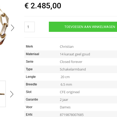
€
2.485,00
Gouden
TOEVOEGEN AAN WINKELWAGEN
closed
forever
schakel
armband
Christian
Merk
quantity
14 karaat geel goud
Materiaal
Closed forever
Serie
Schakelarmband
Type
20 cm
Lengte
6.5 mm
Breedte
CFE origineel
Slot
2 jaar
Garantie
Dames
Voor
8719878007685
EAN