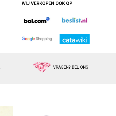
WIJ VERKOPEN OOK OP
VRAGEN? BEL ONS
G
BI
Zet op ver