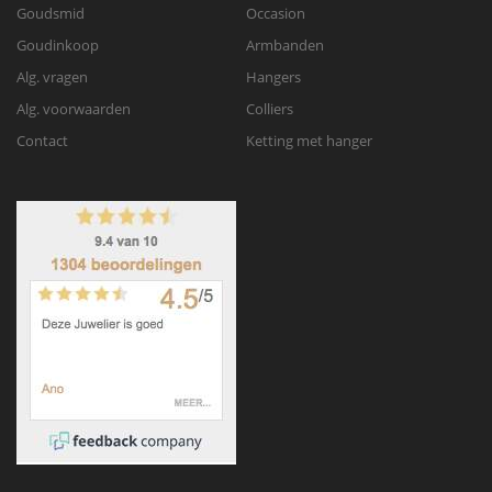
Goudsmid
Occasion
Goudinkoop
Armbanden
Alg. vragen
Hangers
Alg. voorwaarden
Colliers
Contact
Ketting met hanger