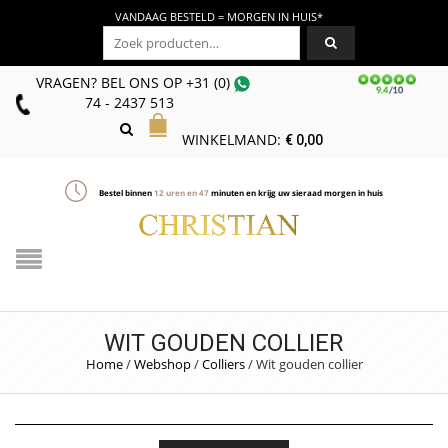
VANDAAG BESTELD = MORGEN IN HUIS*
Zoeken naar:
VRAGEN? BEL ONS
OP
+31 (0)
74 - 2437 513
WINKELMAND:
€
0,00
Bestel binnen
12
uren en
47
minuten en krijg uw sieraad morgen in huis
WIT GOUDEN COLLIER
Home
/
Webshop
/
Colliers
/
Wit gouden collier