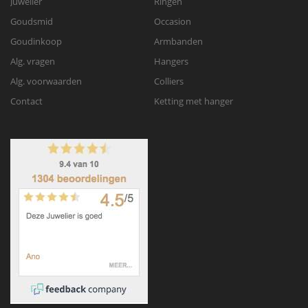
Juwelier
Ringen
Goudsmid
Occasion
Goudinkoop
Armbanden
Alg. vragen
Hangers
Alg. voorwaarden
Colliers
Contact
Ketting met hanger