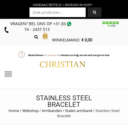
VANDAAG BESTELD = MORGEN IN HUIS*
Zoeken naar:
VRAGEN? BEL ONS
OP
+31 (0)
74 - 2437 513
WINKELMAND:
€
0,00
Bestel binnen
23
uren en
49
minuten en krijg uw sieraad morgen in huis
STAINLESS STEEL
BRACELET
Home
/
Webshop
/
Armbanden
/
Stalen armband
/
Stainless Steel
Bracelet