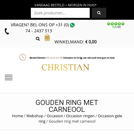
VANDAAG BESTELD = MORGEN IN HUIS*
Zoeken naar:
VRAGEN? BEL ONS
OP
+31 (0)
74 - 2437 513
WINKELMAND:
€
0,00
Bestel binnen
09
uren en
06
minuten en krijg uw sieraad morgen in huis
GOUDEN RING MET
CARNEOOL
Home
/
Webshop
/
Occasion
/
Occasion ringen
/
Occasion gele
ring
/
Gouden ring met carneool