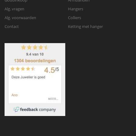
Alg. vragen
Hangers
Alg. voorwaarden
Colliers
Contact
Ketting met hanger