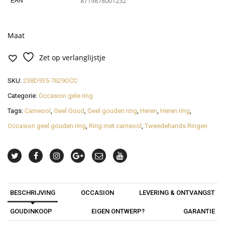
8719878001232
EAN
Maat
Zet op verlanglijstje
SKU:
238D935-7629OCC
Categorie:
Occasion gele ring
Tags:
Carneool
,
Geel Goud
,
Geel gouden ring
,
Heren
,
Heren ring
,
Occasion geel gouden ring
,
Ring met carneool
,
Tweedehands Ringen
BESCHRIJVING
OCCASION
LEVERING & ONTVANGST
GOUDINKOOP
EIGEN ONTWERP?
GARANTIE