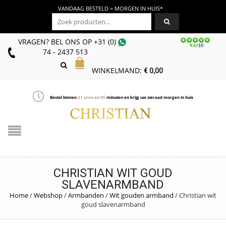
VANDAAG BESTELD = MORGEN IN HUIS*
Zoeken naar:
VRAGEN? BEL ONS
OP
+31 (0)
74 - 2437 513
WINKELMAND:
€
0,00
Bestel binnen
21
uren en
05
minuten en krijg uw sieraad morgen in huis
CHRISTIAN WIT GOUD
SLAVENARMBAND
Home
/
Webshop
/
Armbanden
/
Wit gouden armband
/
Christian wit
goud slavenarmband