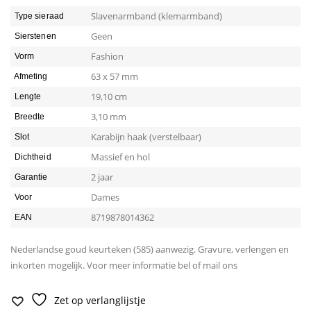
Slavenarmband (klemarmband)
Type sieraad
Geen
Sierstenen
Fashion
Vorm
63 x 57 mm
Afmeting
19,10 cm
Lengte
3,10 mm
Breedte
Karabijn haak (verstelbaar)
Slot
Massief en hol
Dichtheid
2 jaar
Garantie
Dames
Voor
8719878014362
EAN
Nederlandse goud keurteken (585) aanwezig. Gravure, verlengen en
inkorten mogelijk. Voor meer informatie bel of mail ons
Zet op verlanglijstje