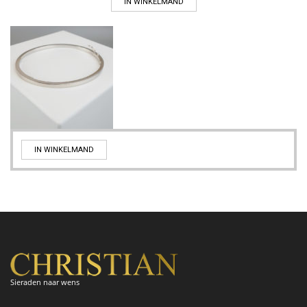
IN WINKELMAND
IN WINKELMAND
Sieraden naar wens