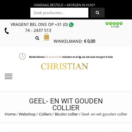
VANDAAG BESTELD = MORGEN IN HUIS*
Zoeken naar:
VRAGEN? BEL ONS
OP
+31 (0)
74 - 2437 513
WINKELMAND:
€
0,00
Bestel binnen
22
uren en
09
minuten en krijg uw sieraad morgen in huis
GEEL- EN WIT GOUDEN
COLLIER
Home
/
Webshop
/
Colliers
/
Bicolor collier
/
Geel- en wit gouden collier