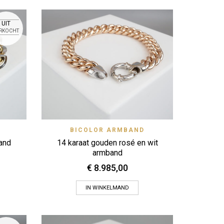
UIT
RKOCHT
 View
Quick View
BICOLOR ARMBAND
Zet op verlanglijstje
and
14 karaat gouden rosé en wit
armband
€
8.985,00
IN WINKELMAND