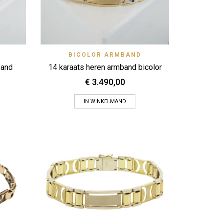
 View
Quick View
BICOLOR ARMBAND
Zet op verlanglijstje
band
14 karaats heren armband bicolor
€
3.490,00
IN WINKELMAND