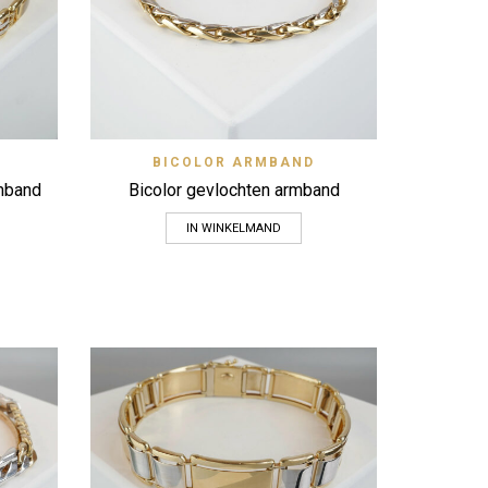
 View
Quick View
BICOLOR ARMBAND
Zet op verlanglijstje
rmband
Bicolor gevlochten armband
IN WINKELMAND