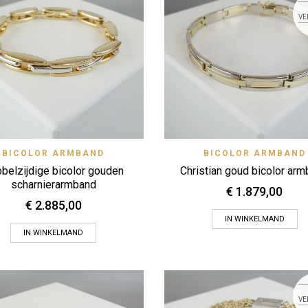
VE
Quick View
Quick
BICOLOR ARMBAND
Zet op verlanglijstje
BICOLOR ARMBAND
Zet op verlanglijstje
belzijdige bicolor gouden
Christian goud bicolor ar
scharnierarmband
€
1.879,00
€
2.885,00
IN WINKELMAND
IN WINKELMAND
VE