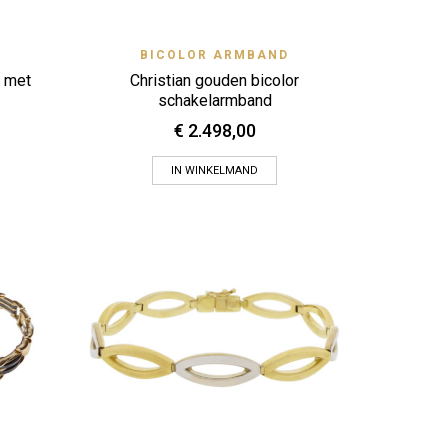
 View
Quick View
BICOLOR ARMBAND
Zet op verlanglijstje
 met
Christian gouden bicolor
schakelarmband
€
2.498,00
IN WINKELMAND