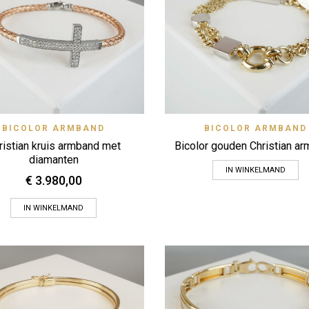
Quick View
Quick
BICOLOR ARMBAND
Zet op verlanglijstje
BICOLOR ARMBAND
Zet op verlanglijstje
ristian kruis armband met
Bicolor gouden Christian a
diamanten
IN WINKELMAND
€
3.980,00
IN WINKELMAND