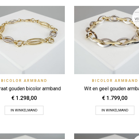
VE
Quick View
Quick
BICOLOR ARMBAND
Zet op verlanglijstje
BICOLOR ARMBAND
Zet op verlanglijstje
raat gouden bicolor armband
Wit en geel gouden armb
€
1.298,00
€
1.799,00
IN WINKELMAND
IN WINKELMAND