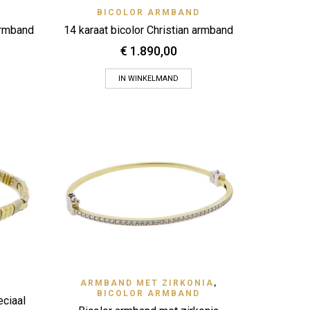
 View
Quick View
BICOLOR ARMBAND
Zet op verlanglijstje
armband
14 karaat bicolor Christian armband
€
1.890,00
IN WINKELMAND
 View
Quick View
ARMBAND MET ZIRKONIA
Zet op verlanglijstje
,
BICOLOR ARMBAND
eciaal