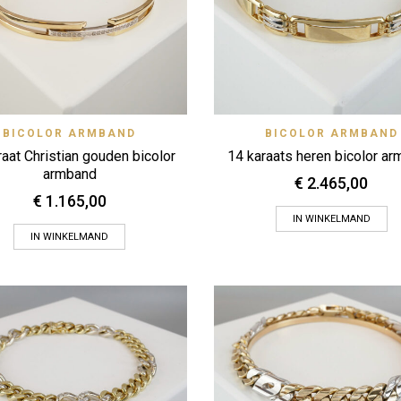
Quick View
Quick
BICOLOR ARMBAND
Zet op verlanglijstje
BICOLOR ARMBAND
Zet op verlanglijstje
raat Christian gouden bicolor
14 karaats heren bicolor a
armband
€
2.465,00
€
1.165,00
IN WINKELMAND
IN WINKELMAND