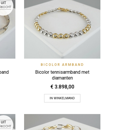
UIT
RKOCHT
 View
Quick View
BICOLOR ARMBAND
Zet op verlanglijstje
mband
Bicolor tennisarmband met
diamanten
€
3.898,00
IN WINKELMAND
UIT
RKOCHT