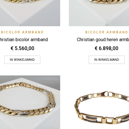
Quick View
Quick
BICOLOR ARMBAND
Zet op verlanglijstje
BICOLOR ARMBAND
Zet op verlanglijstje
hristian bicolor armband
Christian goud heren arm
€
5.560,00
€
6.898,00
IN WINKELMAND
IN WINKELMAND