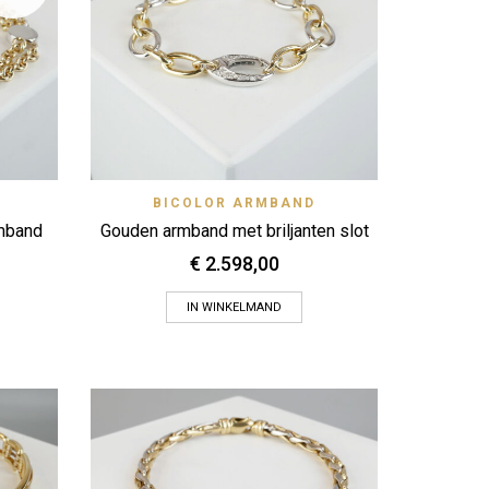
 View
Quick View
BICOLOR ARMBAND
Zet op verlanglijstje
rmband
Gouden armband met briljanten slot
€
2.598,00
IN WINKELMAND