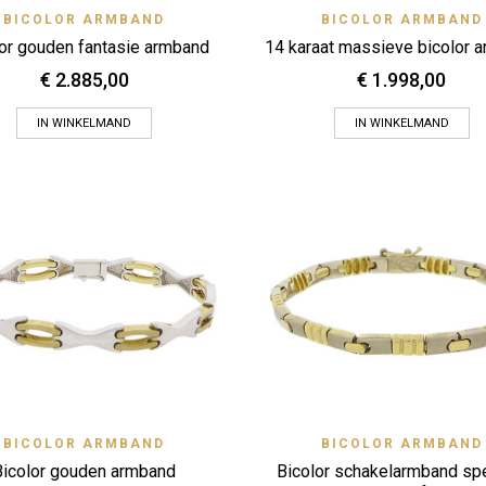
Quick View
Quick
BICOLOR ARMBAND
Zet op verlanglijstje
BICOLOR ARMBAND
Zet op verlanglijstje
or gouden fantasie armband
14 karaat massieve bicolor 
€
2.885,00
€
1.998,00
IN WINKELMAND
IN WINKELMAND
Quick View
Quick
BICOLOR ARMBAND
Zet op verlanglijstje
BICOLOR ARMBAND
Zet op verlanglijstje
Bicolor gouden armband
Bicolor schakelarmband sp