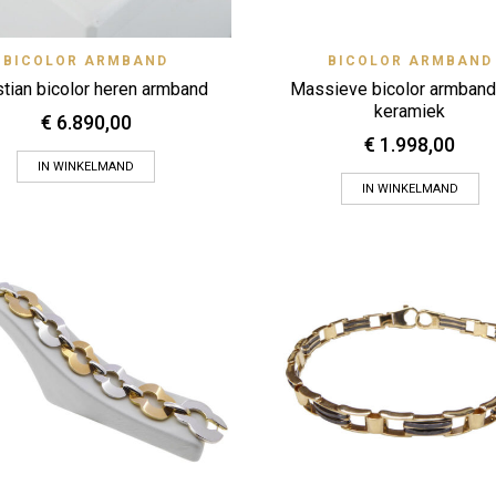
Quick View
Quick
BICOLOR ARMBAND
Zet op verlanglijstje
BICOLOR ARMBAND
Zet op verlanglijstje
stian bicolor heren armband
Massieve bicolor armband
keramiek
€
6.890,00
€
1.998,00
IN WINKELMAND
IN WINKELMAND