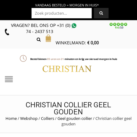
VANDAAG BESTELD = MORGEN IN HUIS*
Zoeken naar:
VRAGEN? BEL ONS
OP
+31 (0)
74 - 2437 513
WINKELMAND:
€
0,00
Bestel binnen
05
uren en
21
minuten en krijg uw sieraad morgen in huis
CHRISTIAN COLLIER GEEL
GOUDEN
Home
/
Webshop
/
Colliers
/
Geel gouden collier
/
Christian collier geel
gouden