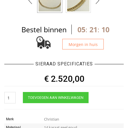
Bestel binnen
05
:
21
:
10
Morgen in huis
SIERAAD SPECIFICATIES
€
2.520,00
Christian
TOEVOEGEN AAN WINKELWAGEN
collier
geel
gouden
quantity
Christian
Merk
14 karaat geel goud
Materiaal