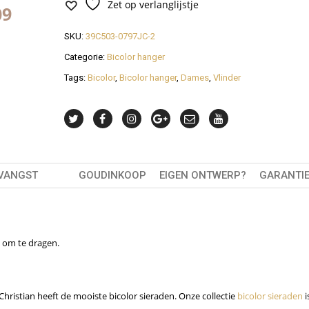
Zet op verlanglijstje
08
SKU:
39C503-0797JC-2
Categorie:
Bicolor hanger
Tags:
Bicolor
,
Bicolor hanger
,
Dames
,
Vlinder
TVANGST
GOUDINKOOP
EIGEN ONTWERP?
GARANTI
d om te dragen.
Christian heeft de mooiste bicolor sieraden. Onze collectie
bicolor sieraden
i