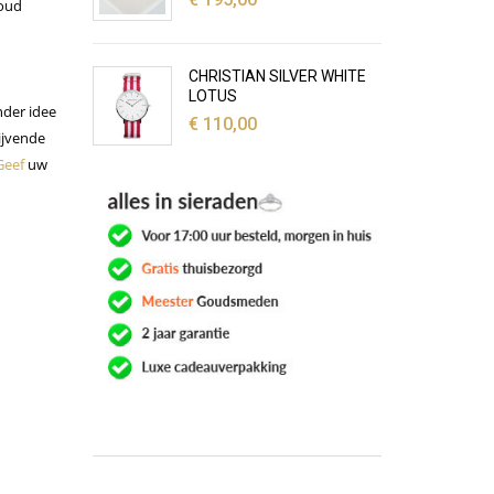
goud
CHRISTIAN SILVER WHITE
LOTUS
nder idee
€
110,00
lijvende
Geef
uw