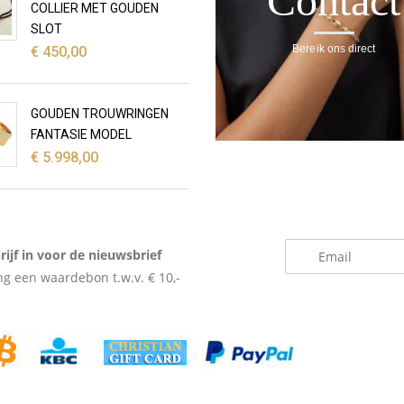
Contact
COLLIER MET GOUDEN
SLOT
Bereik ons direct
€
450,00
GOUDEN TROUWRINGEN
FANTASIE MODEL
€
5.998,00
_
rijf in voor de nieuwsbrief
g een waardebon t.w.v. € 10,-