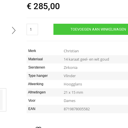
€
285,00
Gouden
TOEVOEGEN AAN WINKELWAGEN
bicolor
vlinder
hanger
quantity
Christian
Merk
14 karaat geel- en wit goud
Materiaal
Zirkonia
Sierstenen
Vlinder
Type hanger
Hoogglans
Afwerking
21 x 15 mm
Afmetingen
Dames
Voor
8719878005582
EAN