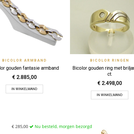
Quick View
Quick 
BICOLOR ARMBAND
BICOLOR RINGEN
Zet op verlanglijstje
Zet op verlanglijstje
lor gouden fantasie armband
Bicolor gouden ring met brilja
ct.
€
2.885,00
€
2.498,00
IN WINKELMAND
IN WINKELMAND
€
285,00
Nu besteld, morgen bezorgd