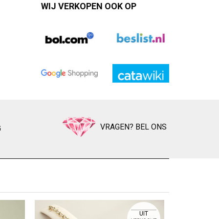
WIJ VERKOPEN OOK OP
VRAGEN? BEL ONS
G
BICO
Zet op ver
UIT