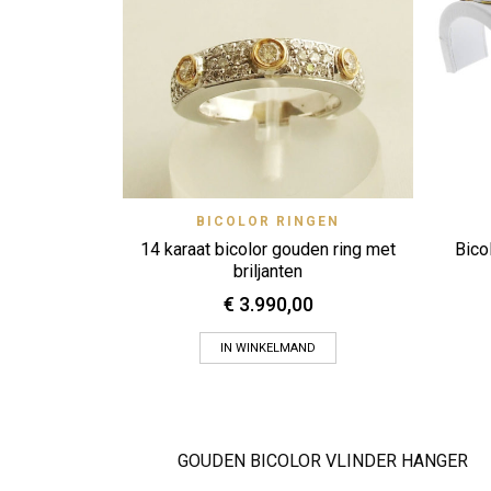
Quick View
BICOLOR RINGEN
Zet op verlanglijstje
14 karaat bicolor gouden ring met
Bico
briljanten
€
3.990,00
IN WINKELMAND
GOUDEN BICOLOR VLINDER HANGER