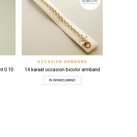
Bicolor 
VERKOCHT
ge
View
Quick View
OCCASION ARMBAND
Zet op verlanglijstje
nt 0.10
14 karaat occasion bicolor armband
IN WINKELMAND