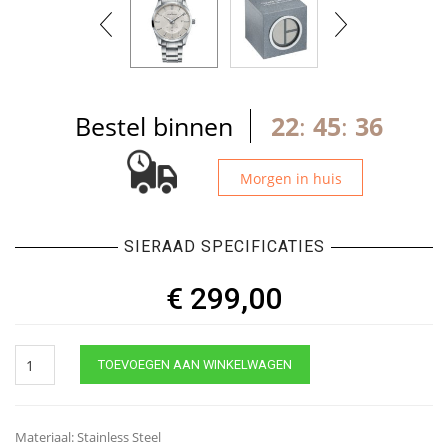
Bestel binnen
22
:
45
:
36
Morgen in huis
SIERAAD SPECIFICATIES
€
299,00
Claude
TOEVOEGEN AAN WINKELWAGEN
Bernard
Classic
Small
Second
Materiaal: Stainless Steel