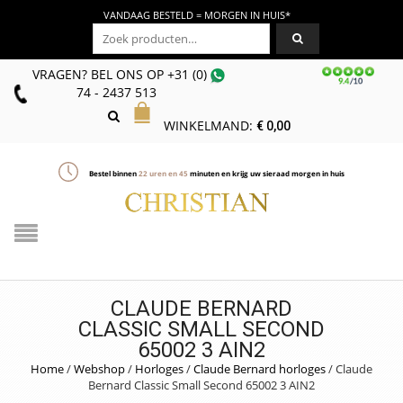
VANDAAG BESTELD = MORGEN IN HUIS*
Zoeken naar:
VRAGEN? BEL ONS
OP
+31 (0)
74 - 2437 513
WINKELMAND:
€
0,00
Bestel binnen
22
uren en
45
minuten en krijg uw sieraad morgen in huis
CLAUDE BERNARD
CLASSIC SMALL SECOND
65002 3 AIN2
Home
/
Webshop
/
Horloges
/
Claude Bernard horloges
/
Claude
Bernard Classic Small Second 65002 3 AIN2