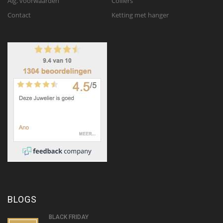
Alg. voorwaarden
Colliers
Contact
Ketting met hanger
BLOGS
BLACK FRIDAY