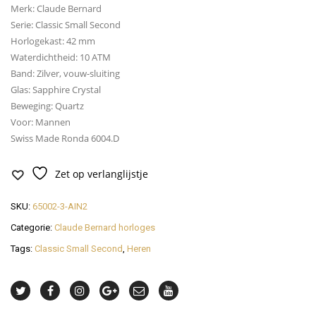
65002
Merk: Claude Bernard
3
Serie: Classic Small Second
AIN2
Horlogekast: 42 mm
quantity
Waterdichtheid: 10 ATM
Band: Zilver, vouw-sluiting
Glas: Sapphire Crystal
Beweging: Quartz
Voor: Mannen
Swiss Made Ronda 6004.D
Zet op verlanglijstje
SKU:
65002-3-AIN2
Categorie:
Claude Bernard horloges
Tags:
Classic Small Second
,
Heren