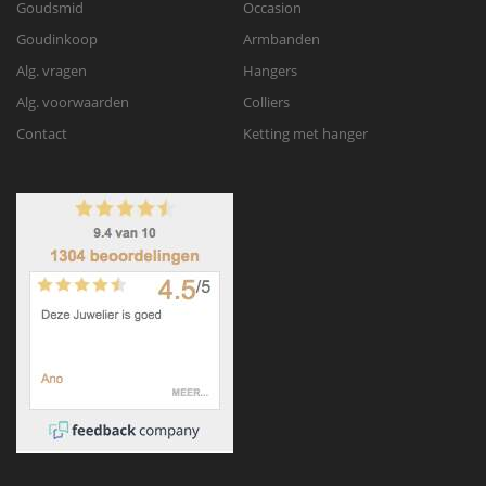
Goudsmid
Occasion
Goudinkoop
Armbanden
Alg. vragen
Hangers
Alg. voorwaarden
Colliers
Contact
Ketting met hanger