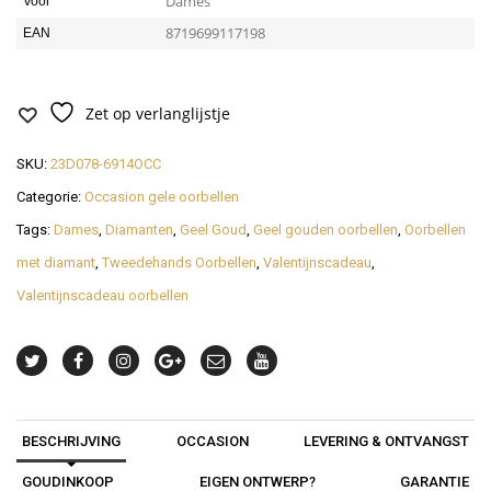
Dames
Voor
8719699117198
EAN
Zet op verlanglijstje
SKU:
23D078-6914OCC
Categorie:
Occasion gele oorbellen
Tags:
Dames
,
Diamanten
,
Geel Goud
,
Geel gouden oorbellen
,
Oorbellen
met diamant
,
Tweedehands Oorbellen
,
Valentijnscadeau
,
Valentijnscadeau oorbellen
BESCHRIJVING
OCCASION
LEVERING & ONTVANGST
GOUDINKOOP
EIGEN ONTWERP?
GARANTIE