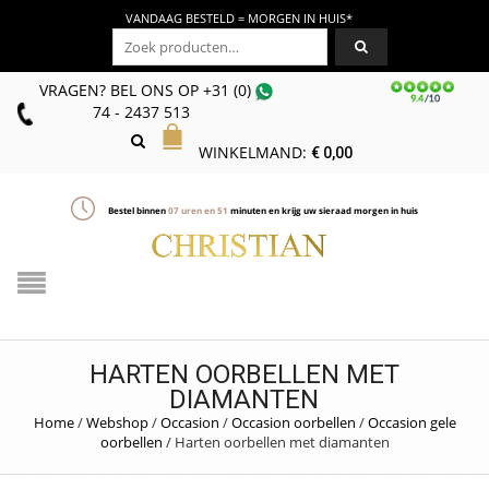
VANDAAG BESTELD = MORGEN IN HUIS*
Zoeken naar:
VRAGEN? BEL ONS
OP
+31 (0)
74 - 2437 513
WINKELMAND:
€
0,00
Bestel binnen
07
uren en
51
minuten en krijg uw sieraad morgen in huis
HARTEN OORBELLEN MET
DIAMANTEN
Home
/
Webshop
/
Occasion
/
Occasion oorbellen
/
Occasion gele
oorbellen
/
Harten oorbellen met diamanten