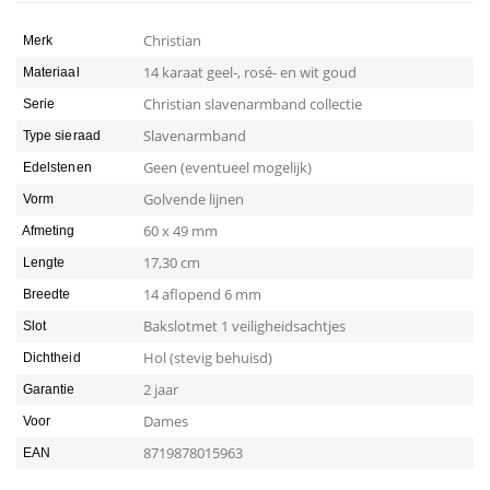
Christian
Merk
14 karaat geel-, rosé- en wit goud
Materiaal
Christian slavenarmband collectie
Serie
Slavenarmband
Type sieraad
Geen (eventueel mogelijk)
Edelstenen
Golvende lijnen
Vorm
60 x 49 mm
Afmeting
17,30 cm
Lengte
14 aflopend 6 mm
Breedte
Bakslotmet 1 veiligheidsachtjes
Slot
Hol (stevig behuisd)
Dichtheid
2 jaar
Garantie
Dames
Voor
8719878015963
EAN