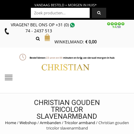
VANDAAG BESTELD = MORGEN IN HUIS*
Zoeken naar:
VRAGEN? BEL ONS
OP
+31 (0)
74 - 2437 513
WINKELMAND:
€
0,00
Bestel binnen
23
uren en
00
minuten en krijg uw sieraad morgen in huis
CHRISTIAN GOUDEN
TRICOLOR
SLAVENARMBAND
Home
/
Webshop
/
Armbanden
/
Tricolor armband
/
Christian gouden
tricolor slavenarmband