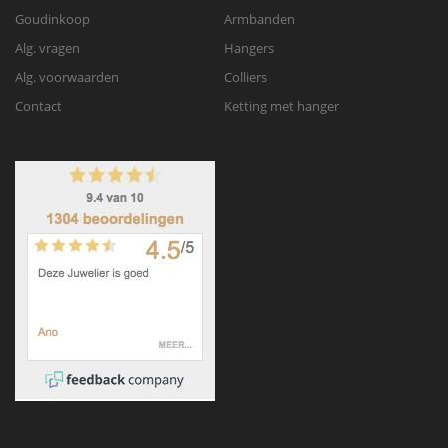
Goudinkoop
Armbanden
Alg. vragen
Hangers
Alg. voorwaarden
Colliers
Contact
Ketting met hanger