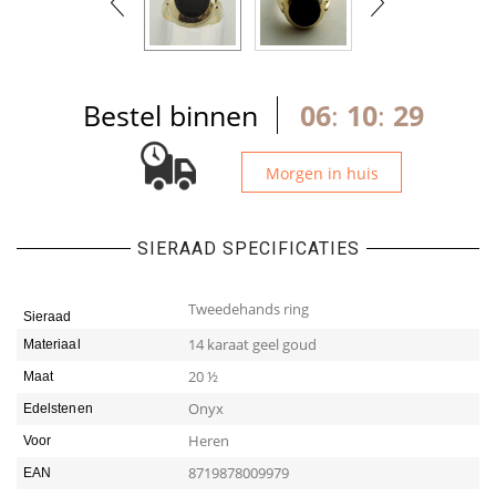
Bestel binnen
06
:
10
:
29
Morgen in huis
SIERAAD SPECIFICATIES
Tweedehands ring
Sieraad
14 karaat geel goud
Materiaal
20 ½
Maat
Onyx
Edelstenen
Heren
Voor
8719878009979
EAN