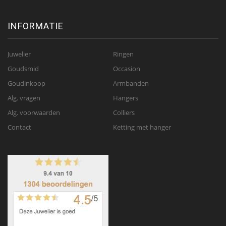
INFORMATIE
Juwelier
Ringen
Goudsmid
Occasion
Goudinkoop
Armbanden
Alg. vragen
Hangers
Alg. voorwaarden
Colliers
Contact
Ketting met hanger