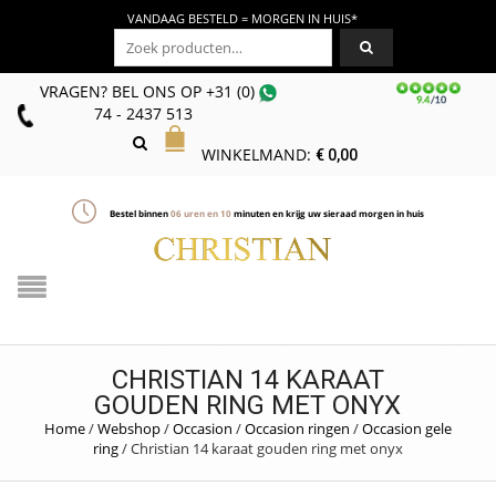
VANDAAG BESTELD = MORGEN IN HUIS*
Zoeken naar:
VRAGEN? BEL ONS
OP
+31 (0)
74 - 2437 513
WINKELMAND:
€
0,00
Bestel binnen
06
uren en
10
minuten en krijg uw sieraad morgen in huis
CHRISTIAN 14 KARAAT
GOUDEN RING MET ONYX
Home
/
Webshop
/
Occasion
/
Occasion ringen
/
Occasion gele
ring
/
Christian 14 karaat gouden ring met onyx