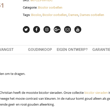
SKU:
867C23-6970JC
50
Categorie:
Bicolor oorbellen
Tags:
Bicolor
,
Bicolor oorbellen
,
Dames
,
Dames oorbellen
TVANGST
GOUDINKOOP
EIGEN ONTWERP?
GARANTI
aden om te dragen.
Christian heeft de mooiste bicolor sieraden. Onze collectie
bicolor sieraden
i
vanwege het mooie contrast van kleuren. In de natuur komt goud alleen als g
rende geel- en rosé gouden afwerking.