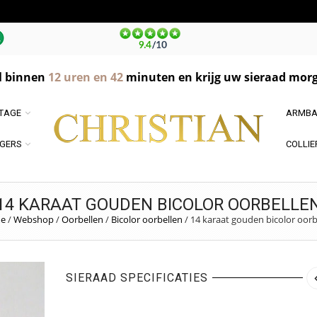
l binnen
12
uren en
42
minuten en krijg uw sieraad morg
NTAGE
ARMBA
GERS
COLLIE
14 KARAAT GOUDEN BICOLOR OORBELLE
e
/
Webshop
/
Oorbellen
/
Bicolor oorbellen
/
14 karaat gouden bicolor oorb
SIERAAD SPECIFICATIES