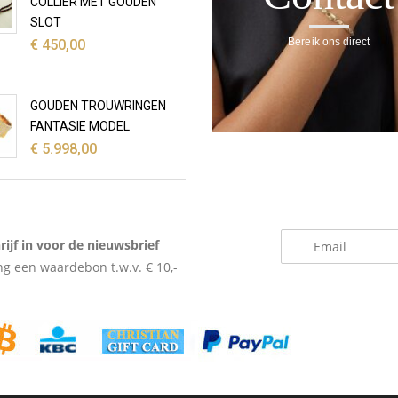
COLLIER MET GOUDEN
SLOT
Bereik ons direct
€
450,00
GOUDEN TROUWRINGEN
FANTASIE MODEL
€
5.998,00
_
rijf in voor de nieuwsbrief
g een waardebon t.w.v. € 10,-