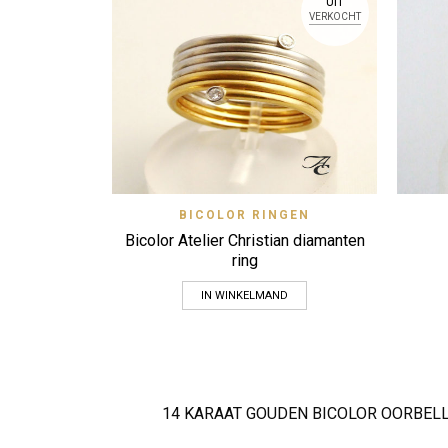
UIT
VERKOCHT
Quick View
BICOLOR RINGEN
Zet op verlanglijstje
Bicolor Atelier Christian diamanten
ring
IN WINKELMAND
14 KARAAT GOUDEN BICOLOR OORBEL