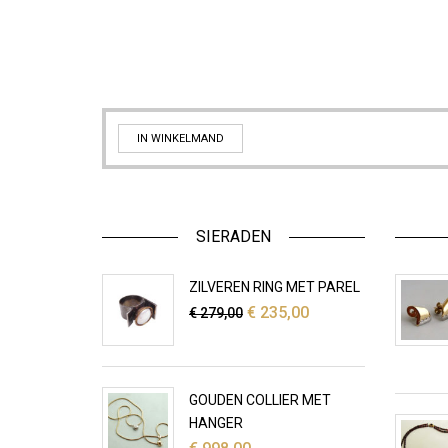
IN WINKELMAND
SIERADEN
ZILVEREN RING MET PAREL
Oorspronkelijke
Huidige
€
235,00
€
279,00
prijs
prijs
was:
is:
€ 279,00.
€ 235,00.
GOUDEN COLLIER MET
HANGER