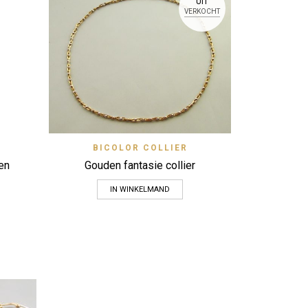
UIT
14 kar
VERKOCHT
slaven
View
Quick View
BICOLOR COLLIER
Zet op verlanglijstje
ten
Gouden fantasie collier
IN WINKELMAND