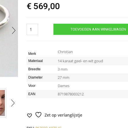
€
569,00
14
TOEVOEGEN AAN WINKELWAGEN
karaat
gouden
bicolor
oorbellen
Christian
Merk
quantity
14 karaat geel- en wit goud
Materiaal
3 mm
Breedte
27 mm
Diameter
Dames
Voor
8719878003212
EAN
Zet op verlanglijstje