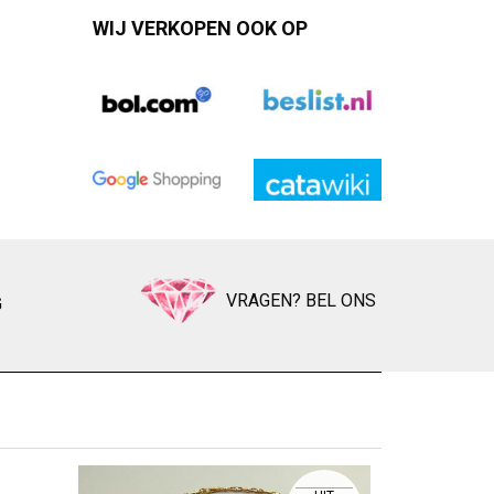
WIJ VERKOPEN OOK OP
VRAGEN? BEL ONS
G
BICOLO
Zet op ver