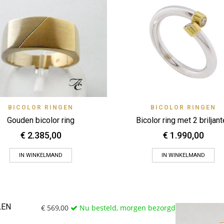
Quick View
Quick 
BICOLOR RINGEN
BICOLOR RINGEN
Zet op verlanglijstje
Zet op verlanglijstje
Gouden bicolor ring
Bicolor ring met 2 briljan
€
2.385,00
€
1.990,00
IN WINKELMAND
IN WINKELMAND
LEN
€
569,00
Nu besteld, morgen bezorgd