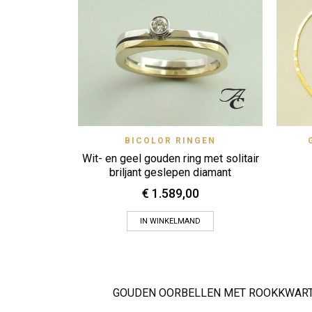
Quick View
BICOLOR RINGEN
Zet op verlanglijstje
Wit- en geel gouden ring met solitair
briljant geslepen diamant
€
1.589,00
IN WINKELMAND
GOUDEN OORBELLEN MET ROOKKWART