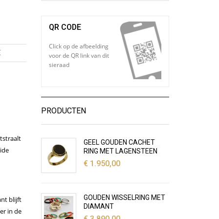
QR CODE
Click op de afbeelding
E
voor de QR link van dit
sieraad
PRODUCTEN
tstraalt
GEEL GOUDEN CACHET
eide
RING MET LAGENSTEEN
€
1.950,00
GOUDEN WISSELRING MET
t blijft
DIAMANT
er in de
€
3.890,00