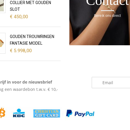
Contact
COLLIER MET GOUDEN
SLOT
Bereik ons direct
€
450,00
GOUDEN TROUWRINGEN
FANTASIE MODEL
€
5.998,00
_
rijf in voor de nieuwsbrief
g een waardebon t.w.v. € 10,-