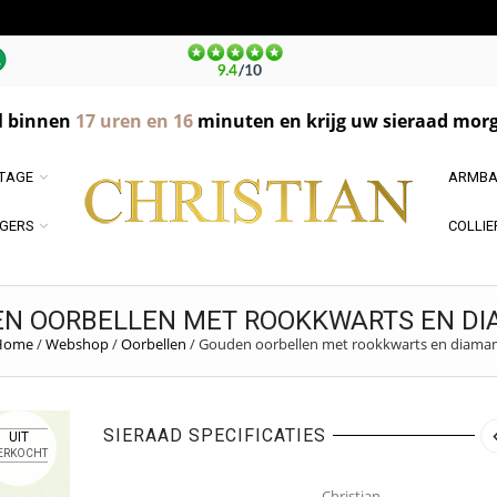
l binnen
17
uren en
16
minuten en krijg uw sieraad morg
NTAGE
ARMBA
GERS
COLLIE
N OORBELLEN MET ROOKKWARTS EN D
Home
/
Webshop
/
Oorbellen
/
Gouden oorbellen met rookkwarts en diama
SIERAAD SPECIFICATIES
UIT
ERKOCHT
Christian