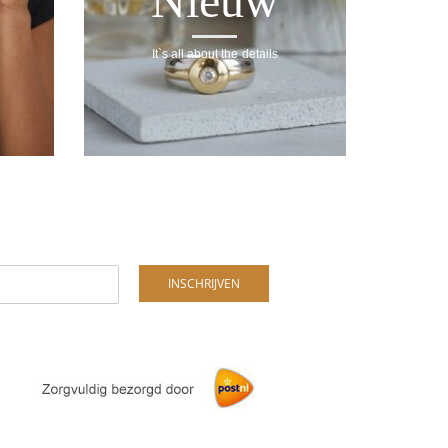
Nieuw
It`s all about the details