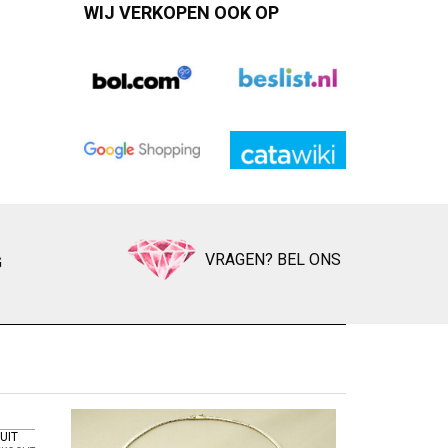
WIJ VERKOPEN OOK OP
VRAGEN? BEL ONS
G
WIT 
Zet op ver
UIT