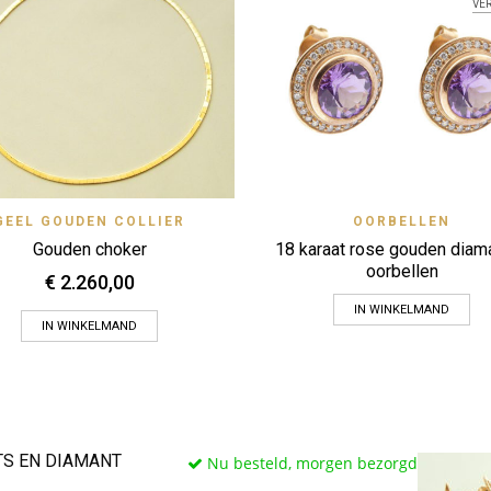
VE
Quick View
Quick 
GEEL GOUDEN COLLIER
OORBELLEN
Zet op verlanglijstje
Zet op verlanglijstje
Gouden choker
18 karaat rose gouden diam
oorbellen
€
2.260,00
IN WINKELMAND
IN WINKELMAND
S EN DIAMANT
Nu besteld, morgen bezorgd