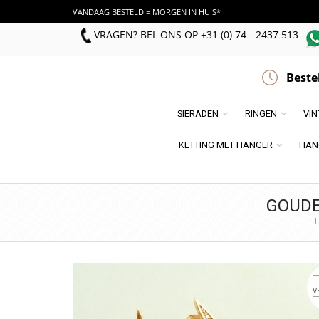
VANDAAG BESTELD = MORGEN IN HUIS*
VRAGEN? BEL ONS
OP
+31 (0) 74 - 2437 513
Beste
SIERADEN
RINGEN
VI
KETTING MET HANGER
HAN
GOUDE
V