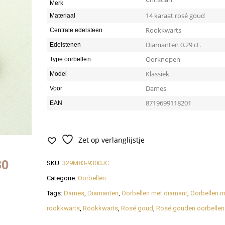
Merk
14 karaat rosé goud
Materiaal
Rookkwarts
Centrale edelsteen
Diamanten 0.29 ct.
Edelstenen
Oorknopen
Type oorbellen
Klassiek
Model
Dames
Voor
8719699118201
EAN
Zet op verlanglijstje
29
SKU:
329M83-9300JC
Categorie:
Oorbellen
Tags:
Dames
,
Diamanten
,
Oorbellen met diamant
,
Oorbellen m
rookkwarts
,
Rookkwarts
,
Rosé goud
,
Rosé gouden oorbellen