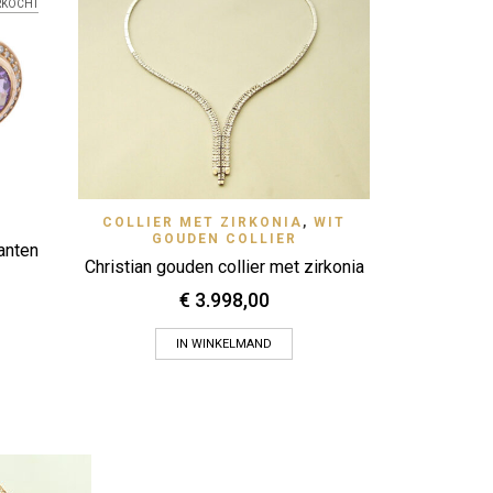
14 karaat w
RKOCHT
View
Quick View
COLLIER MET ZIRKONIA
,
WIT
Zet op verlanglijstje
GOUDEN COLLIER
anten
Christian gouden collier met zirkonia
€
3.998,00
IN WINKELMAND