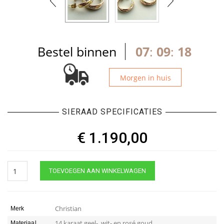
Bestel binnen
07
:
09
:
18
Morgen in huis
SIERAAD SPECIFICATIES
€
1.190,00
Christian
TOEVOEGEN AAN WINKELWAGEN
gouden
tricolor
oorbellen
quantity
Christian
Merk
14 karaat geel-, wit- en rosé goud
Materiaal