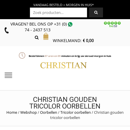
VANDAAG BESTELD = MORGEN IN HUIS*
Zoeken naar:
VRAGEN? BEL ONS
OP
+31 (0)
74 - 2437 513
WINKELMAND:
€
0,00
Bestel binnen
07
uren en
09
minuten en krijg uw sieraad morgen in huis
CHRISTIAN GOUDEN
TRICOLOR OORBELLEN
Home
/
Webshop
/
Oorbellen
/
Tricolor oorbellen
/
Christian gouden
tricolor oorbellen