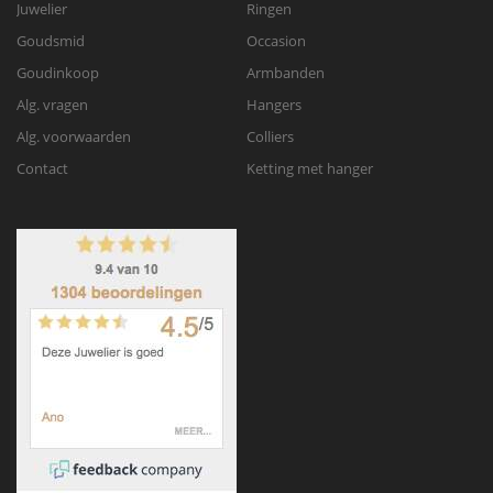
Juwelier
Ringen
Goudsmid
Occasion
Goudinkoop
Armbanden
Alg. vragen
Hangers
Alg. voorwaarden
Colliers
Contact
Ketting met hanger