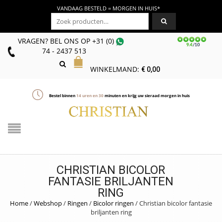
VANDAAG BESTELD = MORGEN IN HUIS*
Zoeken naar:
VRAGEN? BEL ONS
OP
+31 (0)
74 - 2437 513
WINKELMAND:
€
0,00
Bestel binnen
14
uren en
30
minuten en krijg uw sieraad morgen in huis
CHRISTIAN BICOLOR
FANTASIE BRILJANTEN
RING
Home
/
Webshop
/
Ringen
/
Bicolor ringen
/
Christian bicolor fantasie
briljanten ring