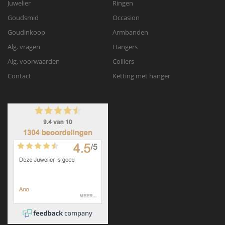
Juwelier
Ringen
Goudsmid
Occasion
Goudinkoop
Armbanden
Alg. vragen
Hangers
Alg. voorwaarden
Colliers
Contact
Ketting met hanger