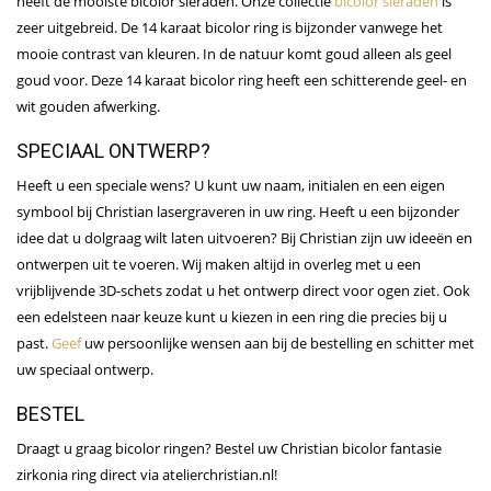
heeft de mooiste bicolor sieraden. Onze collectie
bicolor sieraden
is
zeer uitgebreid. De 14 karaat bicolor ring is bijzonder vanwege het
mooie contrast van kleuren. In de natuur komt goud alleen als geel
goud voor. Deze 14 karaat bicolor ring heeft een schitterende geel- en
wit gouden afwerking.
SPECIAAL ONTWERP?
Heeft u een speciale wens? U kunt uw naam, initialen en een eigen
symbool bij Christian lasergraveren in uw ring. Heeft u een bijzonder
idee dat u dolgraag wilt laten uitvoeren? Bij Christian zijn uw ideeën en
ontwerpen uit te voeren. Wij maken altijd in overleg met u een
vrijblijvende 3D-schets zodat u het ontwerp direct voor ogen ziet. Ook
een edelsteen naar keuze kunt u kiezen in een ring die precies bij u
past.
Geef
uw persoonlijke wensen aan bij de bestelling en schitter met
uw speciaal ontwerp.
BESTEL
Draagt u graag bicolor ringen? Bestel uw Christian bicolor fantasie
zirkonia ring direct via atelierchristian.nl!